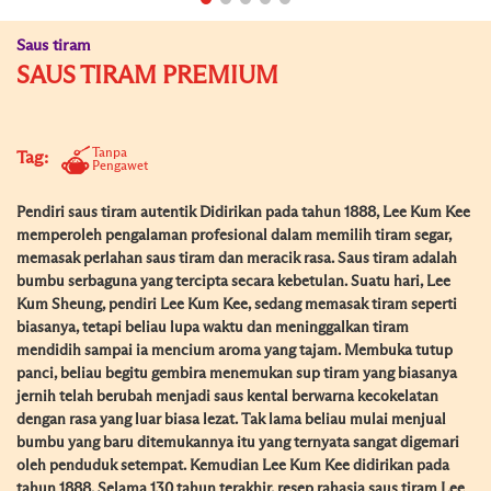
Saus tiram
SAUS TIRAM PREMIUM
Tanpa
Tag:
Pengawet
Pendiri saus tiram autentik Didirikan pada tahun 1888, Lee Kum Kee
memperoleh pengalaman profesional dalam memilih tiram segar,
memasak perlahan saus tiram dan meracik rasa. Saus tiram adalah
bumbu serbaguna yang tercipta secara kebetulan. Suatu hari, Lee
Kum Sheung, pendiri Lee Kum Kee, sedang memasak tiram seperti
biasanya, tetapi beliau lupa waktu dan meninggalkan tiram
mendidih sampai ia mencium aroma yang tajam. Membuka tutup
panci, beliau begitu gembira menemukan sup tiram yang biasanya
jernih telah berubah menjadi saus kental berwarna kecokelatan
dengan rasa yang luar biasa lezat. Tak lama beliau mulai menjual
bumbu yang baru ditemukannya itu yang ternyata sangat digemari
oleh penduduk setempat. Kemudian Lee Kum Kee didirikan pada
tahun 1888. Selama 130 tahun terakhir, resep rahasia saus tiram Lee