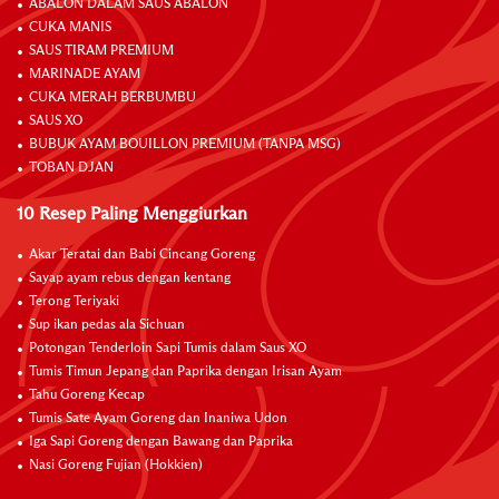
ABALON DALAM SAUS ABALON
CUKA MANIS
SAUS TIRAM PREMIUM
MARINADE AYAM
CUKA MERAH BERBUMBU
SAUS XO
BUBUK AYAM BOUILLON PREMIUM (TANPA MSG)
TOBAN DJAN
10 Resep Paling Menggiurkan
Akar Teratai dan Babi Cincang Goreng
Sayap ayam rebus dengan kentang
Terong Teriyaki
Sup ikan pedas ala Sichuan
Potongan Tenderloin Sapi Tumis dalam Saus XO
Tumis Timun Jepang dan Paprika dengan Irisan Ayam
Tahu Goreng Kecap
Tumis Sate Ayam Goreng dan Inaniwa Udon
Iga Sapi Goreng dengan Bawang dan Paprika
Nasi Goreng Fujian (Hokkien)