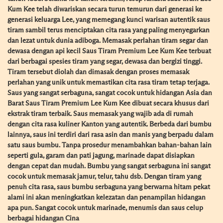
Kum Kee telah diwariskan secara turun temurun dari generasi ke
generasi keluarga Lee, yang memegang kunci warisan autentik saus
tiram sambil terus menciptakan cita rasa yang paling menyegarkan
dan lezat untuk dunia adiboga. Memasak perlahan tiram segar dan
dewasa dengan api kecil Saus Tiram Premium Lee Kum Kee terbuat
dari berbagai spesies tiram yang segar, dewasa dan bergizi tinggi.
Tiram tersebut diolah dan dimasak dengan proses memasak
perlahan yang unik untuk memastikan cita rasa tiram tetap terjaga.
Saus yang sangat serbaguna, sangat cocok untuk hidangan Asia dan
Barat Saus Tiram Premium Lee Kum Kee dibuat secara khusus dari
ekstrak tiram terbaik. Saus memasak yang wajib ada di rumah
dengan cita rasa kuliner Kanton yang autentik. Berbeda dari bumbu
lainnya, saus ini terdiri dari rasa asin dan manis yang berpadu dalam
satu saus bumbu. Tanpa prosedur menambahkan bahan-bahan lain
seperti gula, garam dan pati jagung, marinade dapat disiapkan
dengan cepat dan mudah. Bumbu yang sangat serbaguna ini sangat
cocok untuk memasak jamur, telur, tahu dsb. Dengan tiram yang
penuh cita rasa, saus bumbu serbaguna yang berwarna hitam pekat
alami ini akan meningkatkan kelezatan dan penampilan hidangan
apa pun. Sangat cocok untuk marinade, menumis dan saus celup
berbagai hidangan Cina