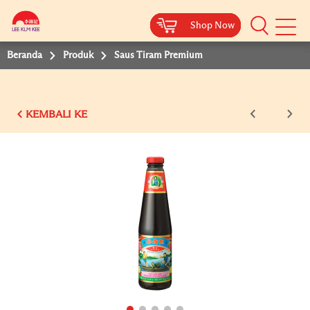
Shop Now
Shop Now
Shop Now
Shop Now
Shop Now
Beranda
Produk
Saus Tiram Premium
KEMBALI KE