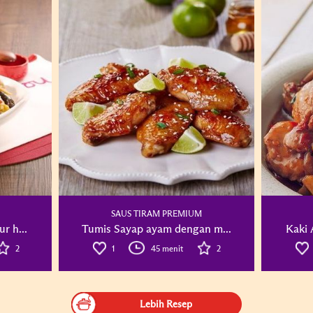
SAUS TIRAM PREMIUM
r h...
Tumis Sayap ayam dengan m...
Kaki 
2
1
45 menit
2
Lebih Resep