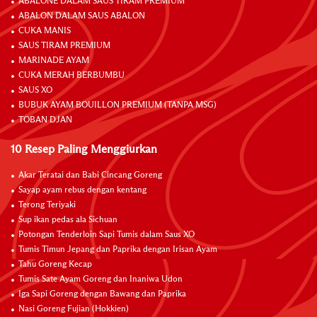
ABALONE DALAM SAUS TIRAM PREMIUM
ABALON DALAM SAUS ABALON
CUKA MANIS
SAUS TIRAM PREMIUM
MARINADE AYAM
CUKA MERAH BERBUMBU
SAUS XO
BUBUK AYAM BOUILLON PREMIUM (TANPA MSG)
TOBAN DJAN
10 Resep Paling Menggiurkan
Akar Teratai dan Babi Cincang Goreng
Sayap ayam rebus dengan kentang
Terong Teriyaki
Sup ikan pedas ala Sichuan
Potongan Tenderloin Sapi Tumis dalam Saus XO
Tumis Timun Jepang dan Paprika dengan Irisan Ayam
Tahu Goreng Kecap
Tumis Sate Ayam Goreng dan Inaniwa Udon
Iga Sapi Goreng dengan Bawang dan Paprika
Nasi Goreng Fujian (Hokkien)