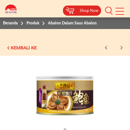
Shop Now
Shop Now
Shop Now
Shop Now
Shop Now
Beranda
Produk
Abalon Dalam Saus Abalon
KEMBALI KE