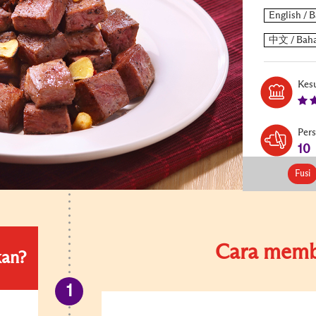
Kesu
Per
10
Fusi
Cara memb
kan?