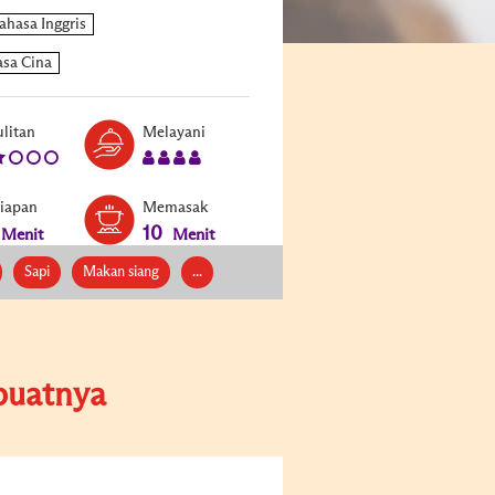
Level:
Serves:
litan
Melayani
2
4
siapan
Memasak
10
Menit
Menit
Sapi
Makan siang
...
uatnya