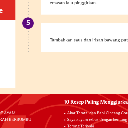
emasan lalu pinggirkan.
e
Tambahkan saus dan irisan bawang puti
10 Resep Paling Menggiurk
E AYAM
Akar Teratai dan Babi Cincang Go
RAH BERBUMBU
Sayap ayam rebus dengan kentang
Terong Teriyaki