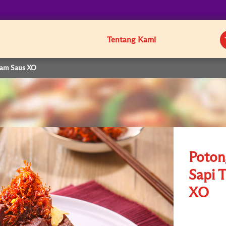
Tentang Kami
lam Saus XO
Poton
Sapi 
XO