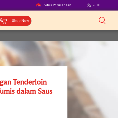
Situs Perusahaan
ID
Shop Now
gan Tenderloin
Tumis dalam Saus