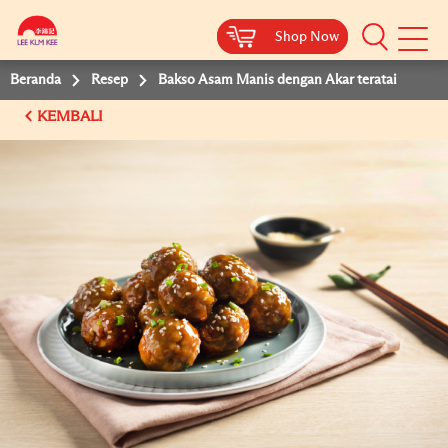
Shop Now
Shop Now
Beranda
Resep
Bakso Asam Manis dengan Akar teratai
KEMBALI