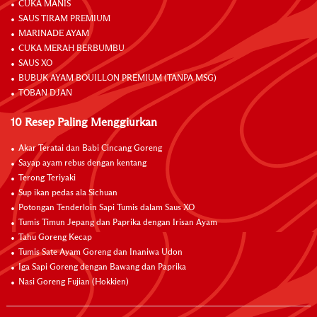
CUKA MANIS
SAUS TIRAM PREMIUM
MARINADE AYAM
CUKA MERAH BERBUMBU
SAUS XO
BUBUK AYAM BOUILLON PREMIUM (TANPA MSG)
TOBAN DJAN
10 Resep Paling Menggiurkan
Akar Teratai dan Babi Cincang Goreng
Sayap ayam rebus dengan kentang
Terong Teriyaki
Sup ikan pedas ala Sichuan
Potongan Tenderloin Sapi Tumis dalam Saus XO
Tumis Timun Jepang dan Paprika dengan Irisan Ayam
Tahu Goreng Kecap
Tumis Sate Ayam Goreng dan Inaniwa Udon
Iga Sapi Goreng dengan Bawang dan Paprika
Nasi Goreng Fujian (Hokkien)