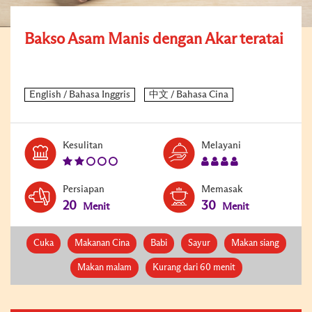
Bakso Asam Manis dengan Akar teratai
Level:
Serves:
Kesulitan
Melayani
2
4
Persiapan
Memasak
20
30
Menit
Menit
Cuka
Makanan Cina
Babi
Sayur
Makan siang
Makan malam
Kurang dari 60 menit