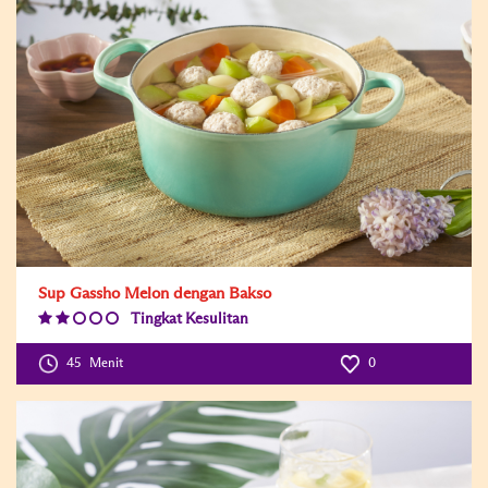
Sup Gassho Melon dengan Bakso
Tingkat Kesulitan
Difficulty
Level:2
45
Menit
0