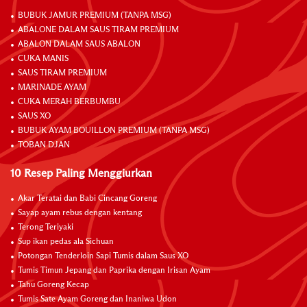
BUBUK JAMUR PREMIUM (TANPA MSG)
ABALONE DALAM SAUS TIRAM PREMIUM
ABALON DALAM SAUS ABALON
CUKA MANIS
SAUS TIRAM PREMIUM
MARINADE AYAM
CUKA MERAH BERBUMBU
SAUS XO
BUBUK AYAM BOUILLON PREMIUM (TANPA MSG)
TOBAN DJAN
10 Resep Paling Menggiurkan
Akar Teratai dan Babi Cincang Goreng
Sayap ayam rebus dengan kentang
Terong Teriyaki
Sup ikan pedas ala Sichuan
Potongan Tenderloin Sapi Tumis dalam Saus XO
Tumis Timun Jepang dan Paprika dengan Irisan Ayam
Tahu Goreng Kecap
Tumis Sate Ayam Goreng dan Inaniwa Udon