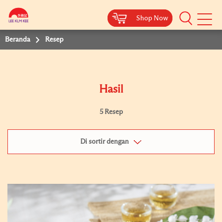
Shop Now
Shop Now
Beranda
Resep
Hasil
5 Resep
Di sortir dengan