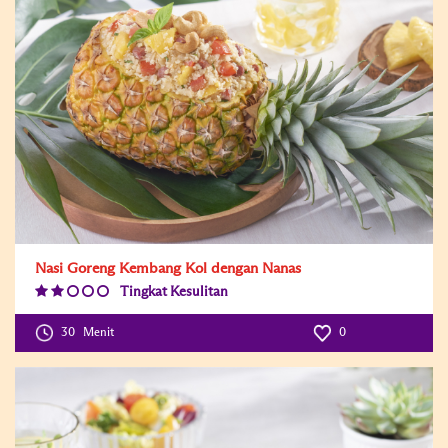
Nasi Goreng Kembang Kol dengan Nanas
Tingkat Kesulitan
Difficulty
Level:2
30
Menit
0