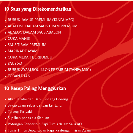
10 Saus yang Direkomendasikan
BUBUK JAMUR PREMIUM (TANPA MSG)
ABALONE DALAM SAUS TIRAM PREMIUM
ABALON DALAM SAUS ABALON
CUKA MANIS
SAUS TIRAM PREMIUM
MARINADE AYAM
CUKA MERAH BERBUMBU
SAUS XO
BUBUK AYAM BOUILLON PREMIUM (TANPA MSG)
TOBAN DJAN
10 Resep Paling Menggiurkan
Akar Teratai dan Babi Cincang Goreng
Sayap ayam rebus dengan kentang
Terong Teriyaki
Sup ikan pedas ala Sichuan
Potongan Tenderloin Sapi Tumis dalam Saus XO
Tumis Timun Jepang dan Paprika dengan Irisan Ayam