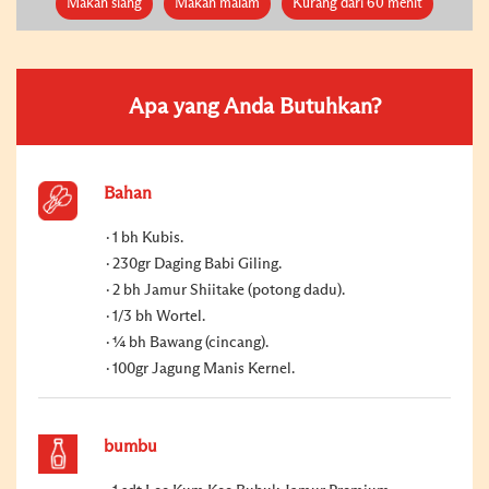
Makan siang
Makan malam
Kurang dari 60 menit
Apa yang Anda Butuhkan?
Bahan
1 bh Kubis.
230gr Daging Babi Giling.
2 bh Jamur Shiitake (potong dadu).
1/3 bh Wortel.
¼ bh Bawang (cincang).
100gr Jagung Manis Kernel.
bumbu