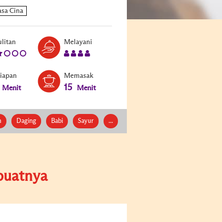
Level:
Serves:
litan
Melayani
2
4
siapan
Memasak
15
Menit
Menit
m
Daging
Babi
Sayur
...
uatnya