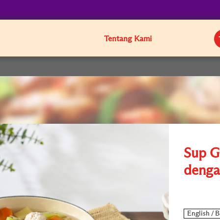
Tentang Kami
Sup G
denga