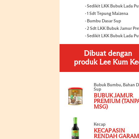
Sedikit LKK Bubuk Lada Pu
1 Sdt Tepung Maizena
Bumbu Dasar Sup
2 Sdt LKK Bubuk Jamur P
Sedikit LKK Bubuk Lada Pu
Dibuat dengan
produk Lee Kum Ke
Bubuk Bumbu, Bahan D
Sup
BUBUK JAMUR
PREMIUM (TANP
MSG)
Kecap
KECAP ASIN
RENDAH GARAM