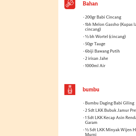
Bahan
200gr Babi Cincang
1bh Melon Gassho (Kupas l
cincang)
½ bh Wortel (cincang)
50gr Tauge
6biji Bawang Putih
2 irisan Jahe
1000ml Air
bumbu
Bumbu Daging Babi Giling
2 Sdt LKK Bubuk Jamur P
1 Sdt LKK Kecap Asin Rend
Garam
½ Sdt LKK Minyak Wijen H
Murni