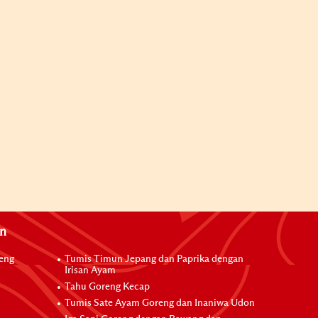
an
reng
Tumis Timun Jepang dan Paprika dengan
Irisan Ayam
Tahu Goreng Kecap
Tumis Sate Ayam Goreng dan Inaniwa Udon