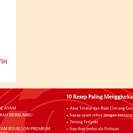
TIH
10 Resep Paling Menggiurk
E AYAM
Akar Teratai dan Babi Cincang Go
RAH BERBUMBU
Sayap ayam rebus dengan kentang
Terong Teriyaki
YAM BOUILLON PREMIUM
Sup ikan pedas ala Sichuan