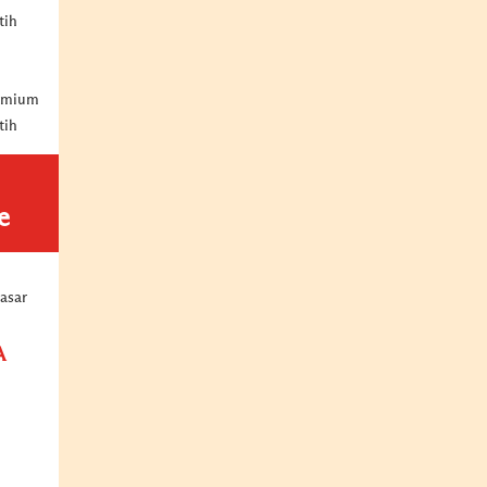
tih
remium
tih
e
asar
A