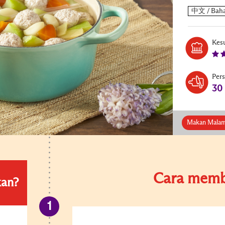
Kesu
Per
30
Makan Mala
Cara memb
kan?