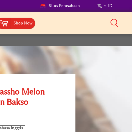
Situs Perusahaan
ID
Shop Now
assho Melon
n Bakso