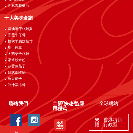
勁麻青花椒油
十大美味食譜
蠔油薯仔炆雞翼
香煎牛仔骨
柱侯羊腩炆枝竹
瑞士雞翼
冬菇栗子炆雞
家常炒米粉
蒜蓉蒸茄子
韓式部隊鍋
魚香茄子
豉汁蒸排骨
聯絡我們
全新「快趣煮」應
全球網站
用程式
繁
香港特別
體
行政區