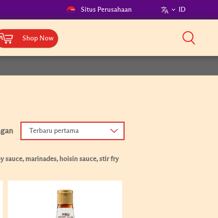
Situs Perusahaan
ID
Shop Now
ngan
Terbaru pertama
 sauce, marinades, hoisin sauce, stir fry