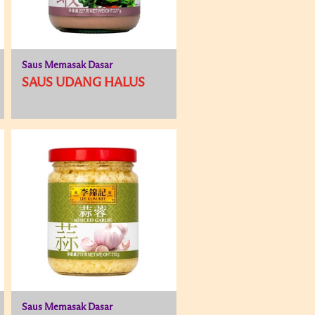
Saus Memasak Dasar
SAUS UDANG HALUS
Saus Memasak Dasar