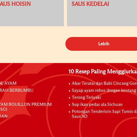
AUS HOISIN
SAUS KEDELAI
Lebih
10 Resep Paling Menggiurk
E AYAM
Akar Teratai dan Babi Cincang Go
RAH BERBUMBU
Sayap ayam rebus dengan kentang
Terong Teriyaki
YAM BOUILLON PREMIUM
Sup ikan pedas ala Sichuan
SG)
Potongan Tenderloin Sapi Tumis 
JAN
Saus XO