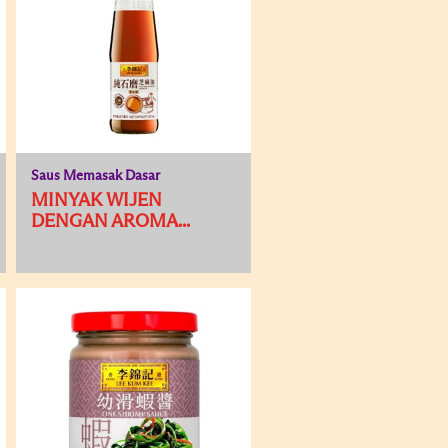
Saus Memasak Dasar
MINYAK WIJEN
DENGAN AROMA...