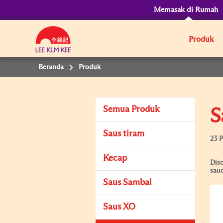
Memasak di Rumah
Produk
Beranda
Produk
Semua Produk
S
Saus tiram
23 
Kecap
Disc
sauc
Saus Sambal
Saus XO