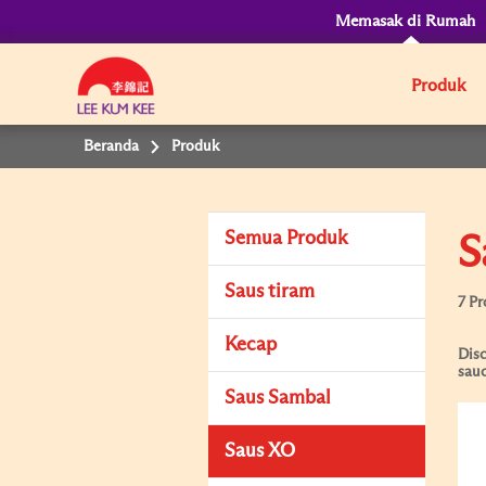
Memasak di Rumah
Produk
Beranda
Produk
Semua Produk
S
Saus tiram
7 P
Kecap
Disc
sauc
Saus Sambal
Saus XO