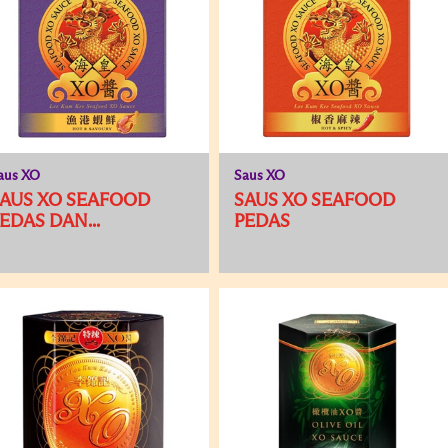
aus XO
Saus XO
AUS XO SEAFOOD
SAUS XO SEAFOOD
EDAS DAN...
PEDAS