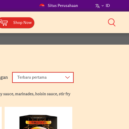
Situs Perusahaan
ID
Shop Now
ngan
Terbaru pertama
 sauce, marinades, hoisin sauce, stir fry