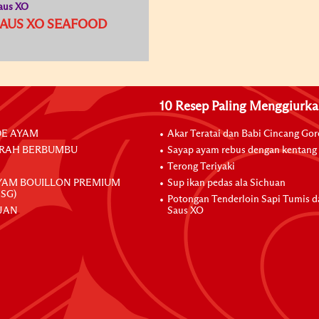
aus XO
AUS XO SEAFOOD
10 Resep Paling Menggiurk
E AYAM
Akar Teratai dan Babi Cincang Go
RAH BERBUMBU
Sayap ayam rebus dengan kentang
Terong Teriyaki
YAM BOUILLON PREMIUM
Sup ikan pedas ala Sichuan
SG)
Potongan Tenderloin Sapi Tumis 
JAN
Saus XO