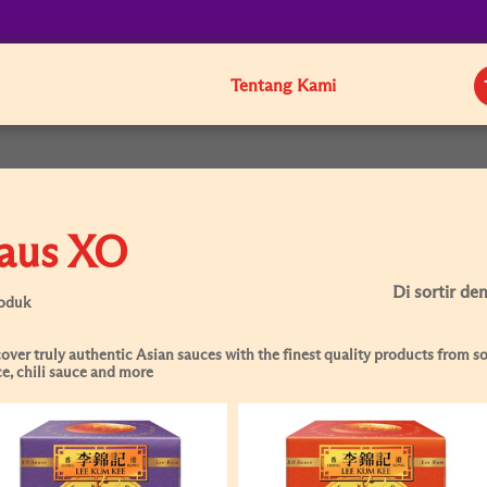
Tentang Kami
aus XO
Di sortir de
roduk
over truly authentic Asian sauces with the finest quality products from soy
e, chili sauce and more