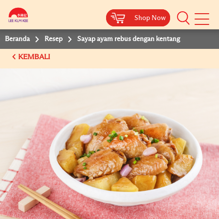
Shop Now
Shop Now
Beranda
Resep
Sayap ayam rebus dengan kentang
KEMBALI