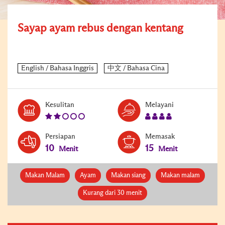
Sayap ayam rebus dengan kentang
Level:
Serves:
Kesulitan
Melayani
2
4
Persiapan
Memasak
10
15
Menit
Menit
Makan Malam
Ayam
Makan siang
Makan malam
Kurang dari 30 menit