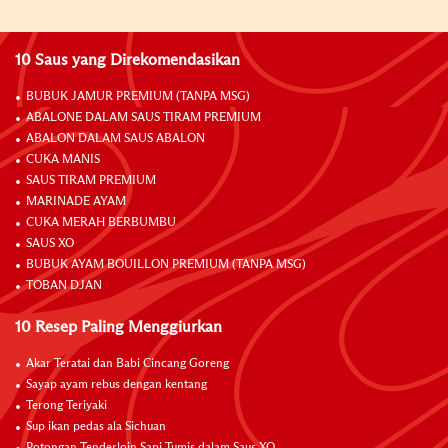
10 Saus yang Direkomendasikan
BUBUK JAMUR PREMIUM (TANPA MSG)
ABALONE DALAM SAUS TIRAM PREMIUM
ABALON DALAM SAUS ABALON
CUKA MANIS
SAUS TIRAM PREMIUM
MARINADE AYAM
CUKA MERAH BERBUMBU
SAUS XO
BUBUK AYAM BOUILLON PREMIUM (TANPA MSG)
TOBAN DJAN
10 Resep Paling Menggiurkan
Akar Teratai dan Babi Cincang Goreng
Sayap ayam rebus dengan kentang
Terong Teriyaki
Sup ikan pedas ala Sichuan
Potongan Tenderloin Sapi Tumis dalam Saus XO