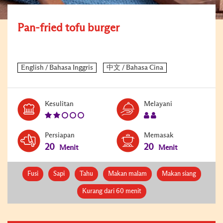
Pan-fried tofu burger
Level:
Serves:
Kesulitan
Melayani
2
2
Persiapan
Memasak
20
20
Menit
Menit
Fusi
Sapi
Tahu
Makan malam
Makan siang
Kurang dari 60 menit