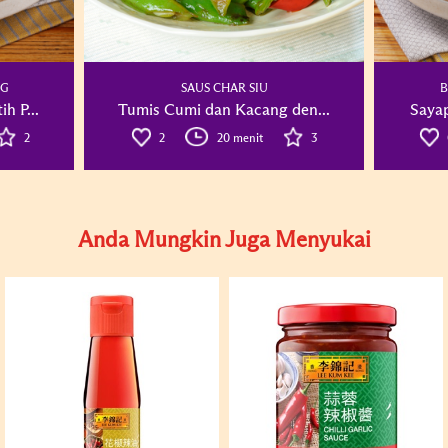
NG
SAUS CHAR SIU
B
h P...
Tumis Cumi dan Kacang den...
Sayap
2
2
20 menit
3
Anda Mungkin Juga Menyukai