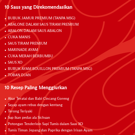
10 Saus yang Direkomendasikan
BUBUK JAMUR PREMIUM (TANPA MSG)
ABALONE DALAM SAUS TIRAM PREMIUM
ABALON DALAM SAUS ABALON
CUKA MANIS
SAUS TIRAM PREMIUM
MARINADE AYAM
CUKA MERAH BERBUMBU
SAUS XO
BUBUK AYAM BOUILLON PREMIUM (TANPA MSG)
TOBAN DJAN
10 Resep Paling Menggiurkan
Akar Teratai dan Babi Cincang Goreng
Sayap ayam rebus dengan kentang
Terong Teriyaki
Sup ikan pedas ala Sichuan
Potongan Tenderloin Sapi Tumis dalam Saus XO
Tumis Timun Jepang dan Paprika dengan Irisan Ayam