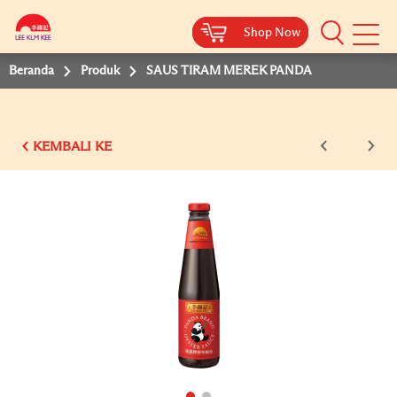
Shop Now
Shop Now
Shop Now
Beranda
Produk
SAUS TIRAM MEREK PANDA
KEMBALI KE