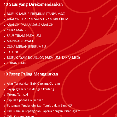
10 Saus yang Direkomendasikan
BUBUK JAMUR PREMIUM (TANPA MSG)
ABALONE DALAM SAUS TIRAM PREMIUM
ABALON DALAM SAUS ABALON
CUKA MANIS
SAUS TIRAM PREMIUM
MARINADE AYAM
CUKA MERAH BERBUMBU
SAUS XO
BUBUK AYAM BOUILLON PREMIUM (TANPA MSG)
TOBAN DJAN
10 Resep Paling Menggiurkan
Akar Teratai dan Babi Cincang Goreng
Sayap ayam rebus dengan kentang
Terong Teriyaki
Sup ikan pedas ala Sichuan
Potongan Tenderloin Sapi Tumis dalam Saus XO
Tumis Timun Jepang dan Paprika dengan Irisan Ayam
Tahu Goreng Kecap