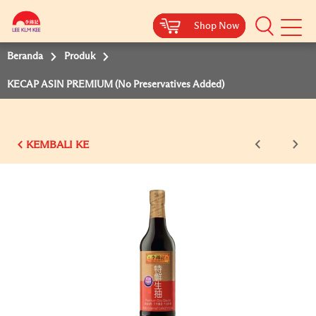
Shop Now
Shop Now
Shop Now
Shop Now
Shop Now
Beranda
Produk
KECAP ASIN PREMIUM (No Preservatives Added)
KEMBALI KE