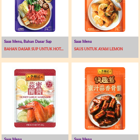
Saus Menu, Bahan Dasar Sup
Saus Menu
BAHAN DASAR SUP UNTUK HOT...
SAUS UNTUK AYAM LEMON
Saus Menu
Saus Menu