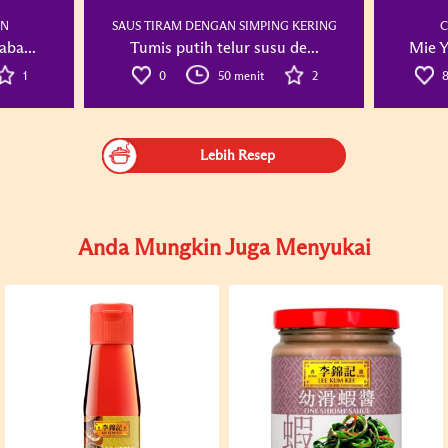
AN
SAUS TIRAM DENGAN SIMPING KERING
C
ba...
Tumis putih telur susu de...
Mie Y
1
0
50 menit
2
Lebih Resep
Anda Mungkin Juga Menyukai