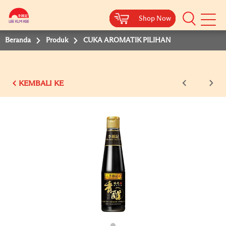
Shop Now
Shop Now
Shop Now
Shop Now
Shop Now
Beranda
Produk
CUKA AROMATIK PILIHAN
KEMBALI KE