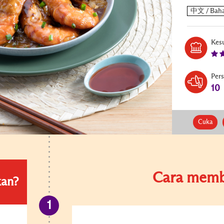
Kesu
Per
10
Cuka
Cara memb
kan?