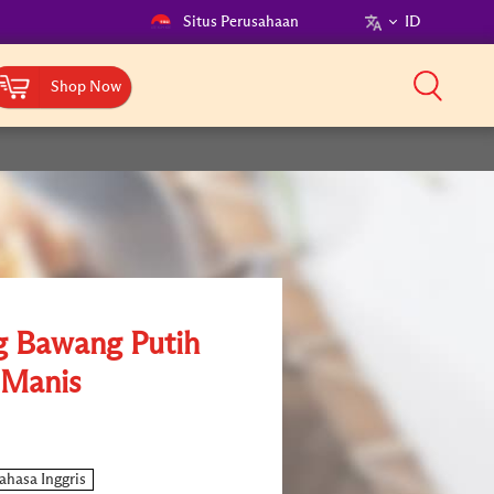
Situs Perusahaan
ID
Shop Now
 Bawang Putih
Manis