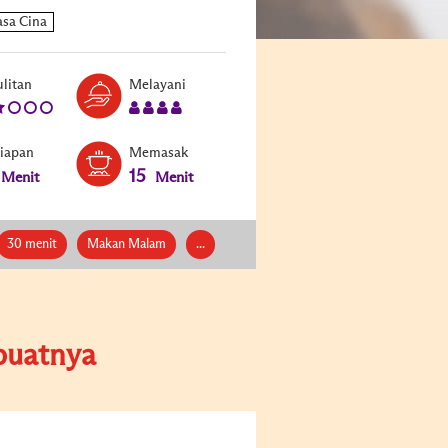
Level:
Serves:
litan
Melayani
2
4
siapan
Memasak
15
Menit
Menit
30 menit
Makan Malam
...
uatnya