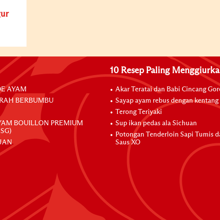
ur
10 Resep Paling Menggiurk
E AYAM
Akar Teratai dan Babi Cincang Go
RAH BERBUMBU
Sayap ayam rebus dengan kentang
Terong Teriyaki
YAM BOUILLON PREMIUM
Sup ikan pedas ala Sichuan
SG)
Potongan Tenderloin Sapi Tumis 
JAN
Saus XO