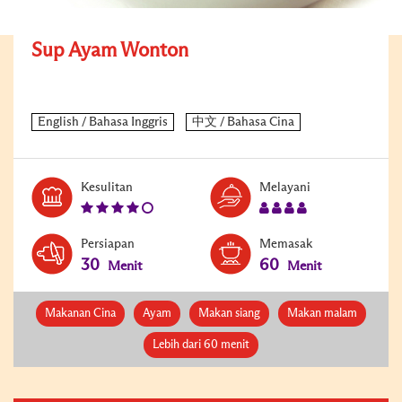
Sup Ayam Wonton
Level:
Serves:
Kesulitan
Melayani
4
4
Persiapan
Memasak
30
60
Menit
Menit
Makanan Cina
Ayam
Makan siang
Makan malam
Lebih dari 60 menit