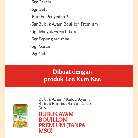
5gr Garam
5gr Gula
Bumbu Penyedap 2
5gr Bubuk Ayam Bouillon Premium
3gr Minyak wijen hitam
5gr Tepung maizena
3gr Garam
2gr Gula
Dibuat dengan
produk Lee Kum Kee
Bubuk Ayam / Kaldu Ayam,
Bubuk Bumbu, Bahan Dasar
Sup
BUBUK AYAM
BOUILLON
PREMIUM (TANPA
MSG)