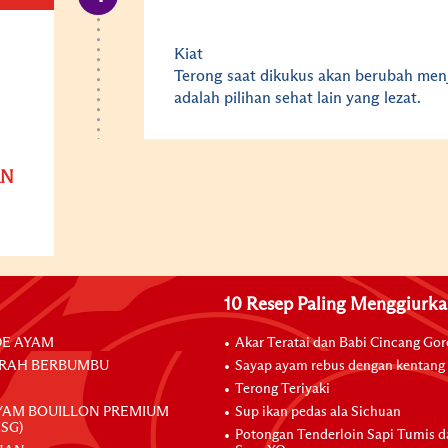
Kiat
Terong saat dikukus akan berubah men
adalah pilihan sehat lain yang lezat.
AN
10 Resep Paling Menggiurk
E AYAM
Akar Teratai dan Babi Cincang Go
RAH BERBUMBU
Sayap ayam rebus dengan kentang
Terong Teriyaki
YAM BOUILLON PREMIUM
Sup ikan pedas ala Sichuan
SG)
Potongan Tenderloin Sapi Tumis 