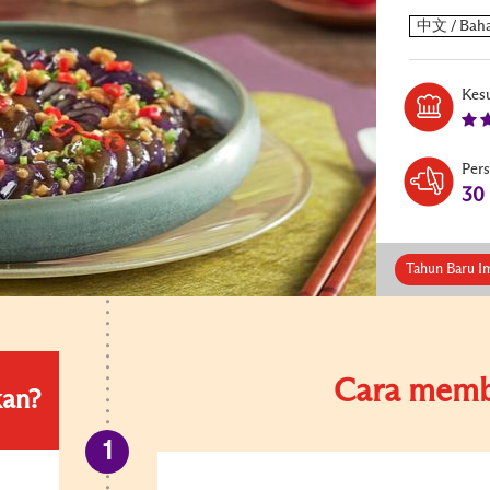
Kesu
Per
30
Tahun Baru I
Cara memb
kan?