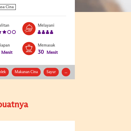
Level:
Serves:
litan
Melayani
3
4
siapan
Memasak
30
Menit
Menit
mlek
Makanan Cina
Sayur
...
uatnya