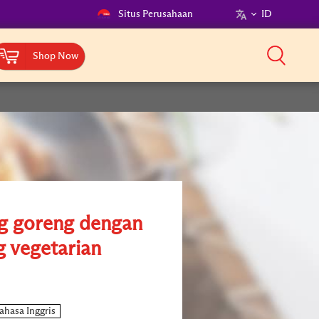
Situs Perusahaan
ID
Shop Now
g goreng dengan
g vegetarian