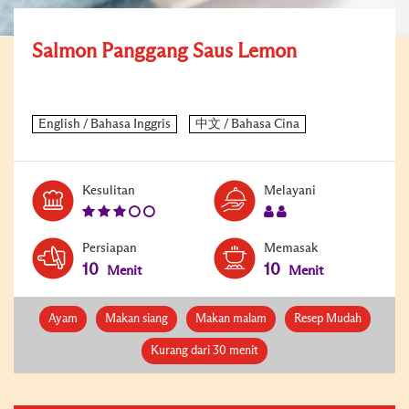
Salmon Panggang Saus Lemon
Level:
Serves:
Kesulitan
Melayani
3
2
Persiapan
Memasak
10
10
Menit
Menit
Ayam
Makan siang
Makan malam
Resep Mudah
Kurang dari 30 menit