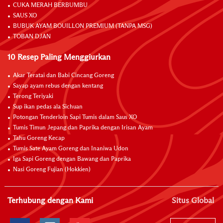
CUKA MERAH BERBUMBU
SAUS XO
BUBUK AYAM BOUILLON PREMIUM (TANPA MSG)
TOBAN DJAN
10 Resep Paling Menggiurkan
Akar Teratai dan Babi Cincang Goreng
Sayap ayam rebus dengan kentang
Terong Teriyaki
Sup ikan pedas ala Sichuan
Potongan Tenderloin Sapi Tumis dalam Saus XO
Tumis Timun Jepang dan Paprika dengan Irisan Ayam
Tahu Goreng Kecap
Tumis Sate Ayam Goreng dan Inaniwa Udon
Iga Sapi Goreng dengan Bawang dan Paprika
Nasi Goreng Fujian (Hokkien)
Terhubung dengan Kami
Situs Global