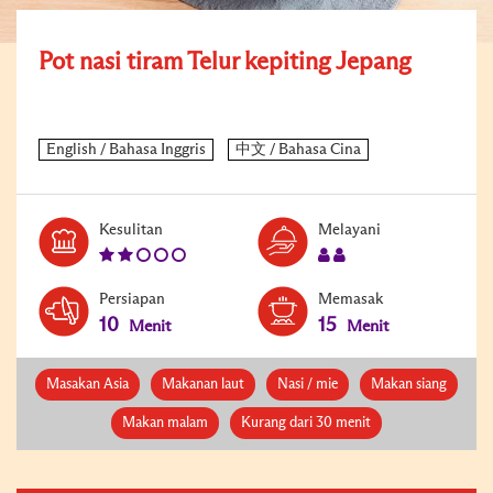
Pot nasi tiram Telur kepiting Jepang
Level:
Serves:
Kesulitan
Melayani
2
2
Persiapan
Memasak
10
15
Menit
Menit
Masakan Asia
Makanan laut
Nasi / mie
Makan siang
Makan malam
Kurang dari 30 menit