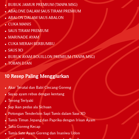
BUBUK JAMUR PREMIUM (TANPA MSG)
ABALONE DALAM SAUS TIRAM PREMIUM
ABALON DALAM SAUS ABALON
CUKA MANIS
SAUS TIRAM PREMIUM
MARINADE AYAM
CUKA MERAH BERBUMBU
SAUS XO
BUBUK AYAM BOUILLON PREMIUM (TANPA MSG)
TOBAN DJAN
10 Resep Paling Menggiurkan
Akar Teratai dan Babi Cincang Goreng
Sayap ayam rebus dengan kentang
Terong Teriyaki
Sup ikan pedas ala Sichuan
Potongan Tenderloin Sapi Tumis dalam Saus XO
Tumis Timun Jepang dan Paprika dengan Irisan Ayam
Tahu Goreng Kecap
Tumis Sate Ayam Goreng dan Inaniwa Udon