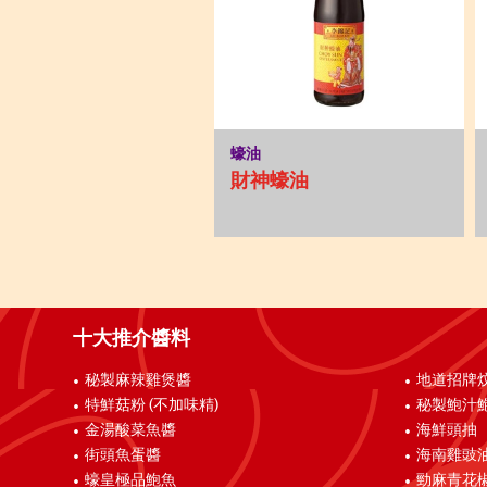
蠔油
財神蠔油
十大推介醬料
秘製麻辣雞煲醬
地道招牌
特鮮菇粉 (不加味精)
秘製鮑汁
金湯酸菜魚醬
海鮮頭抽
街頭魚蛋醬
海南雞豉
蠔皇極品鮑魚
勁麻青花