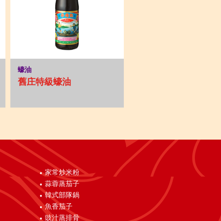
蠔油
舊庄特級蠔油
家常炒米粉
蒜蓉蒸茄子
韓式部隊鍋
魚香茄子
豉汁蒸排骨