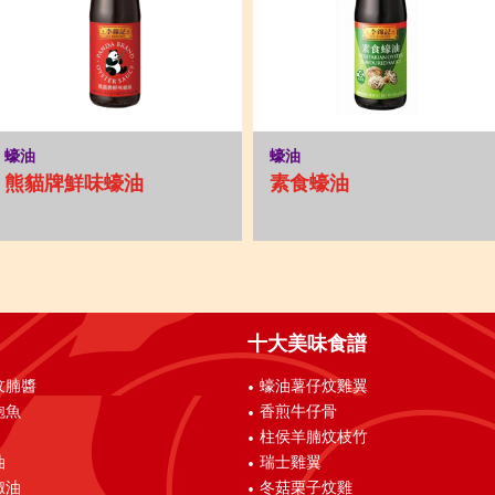
蠔油
蠔油
熊貓牌鮮味蠔油
素食蠔油
十大美味食譜
炆腩醬
蠔油薯仔炆雞翼
鮑魚
香煎牛仔骨
柱侯羊腩炆枝竹
油
瑞士雞翼
椒油
冬菇栗子炆雞