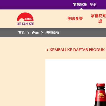
零售家用
餐飲
家傭易煮
美味食譜
譜
首頁
產品
瑤柱蠔油
KEMBALI KE