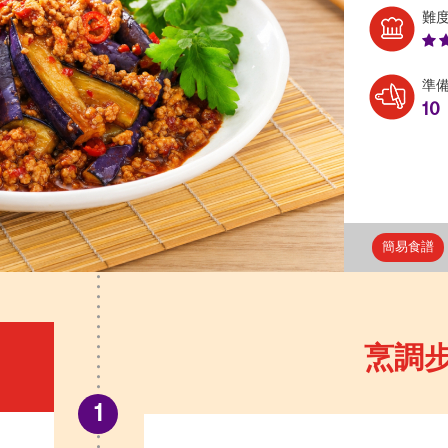
難
準
10
簡易食譜
烹調