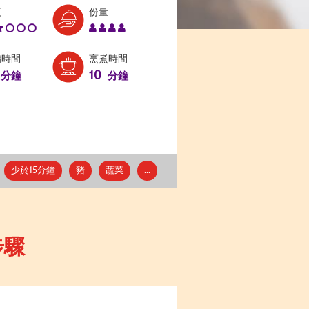
Level:
Serves:
度
份量
2
4
備時間
烹煮時間
10
分鐘
分鐘
少於15分鐘
豬
蔬菜
...
步驟