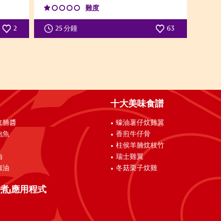
難度
2
25 分鐘
63
十大美味食譜
炆腩醬
蠔油薯仔炆雞翼
鮑魚
香煎牛仔骨
柱侯羊腩炆枝竹
油
瑞士雞翼
椒油
冬菇栗子炆雞
煮」應用程式