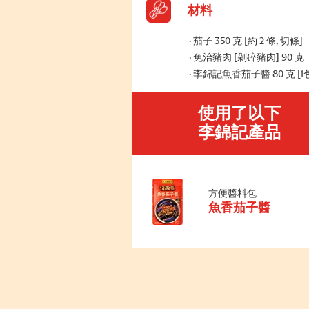
材料
茄子 350 克 [約 2 條, 切條]
免治豬肉 [剁碎豬肉] 90 克
李錦記魚香茄子醬 80 克 [1
使用了以下
李錦記產品
方便醬料包
魚香茄子醬