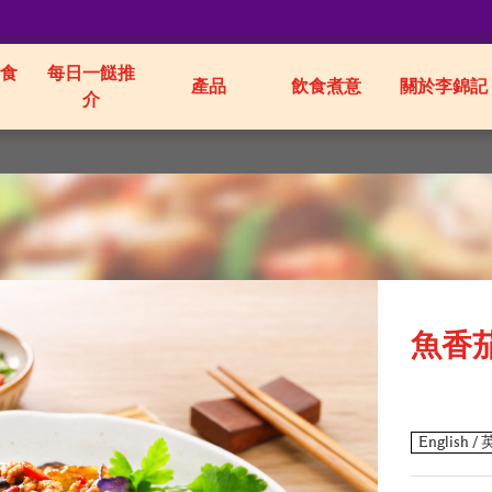
食
每日一餸推
產品
飲食煮意
關於李錦記
介
魚香