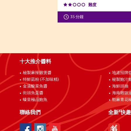
難度
35 分鐘
十大推介醬料
秘製麻辣雞煲醬
地道招牌
特鮮菇粉 (不加味精)
秘製鮑汁
金湯酸菜魚醬
海鮮頭抽
街頭魚蛋醬
海南雞豉
蠔皇極品鮑魚
勁麻青花
聯絡我們
全新「快趣