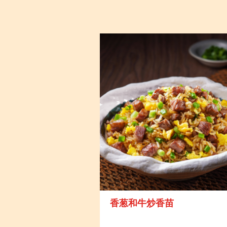
香葱和牛炒香苗