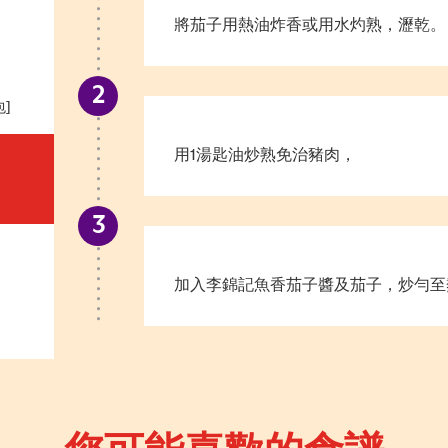
將茄子用熱油炸香或用水灼熟，瀝乾。
包]
用1湯匙油炒熟免治豬肉，
加入李錦記魚香茄子醬及茄子，炒勻至