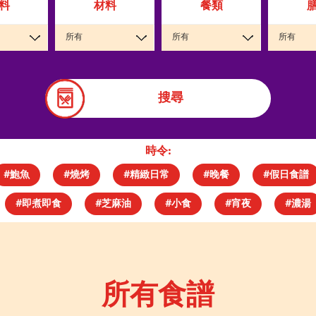
料
材料
餐類
所有
所有
所有
搜尋
時令:
#鮑魚
#燒烤
#精緻日常
#晚餐
#假日食譜
#即煮即食
#芝麻油
#小食
#宵夜
#濃湯
所有食譜