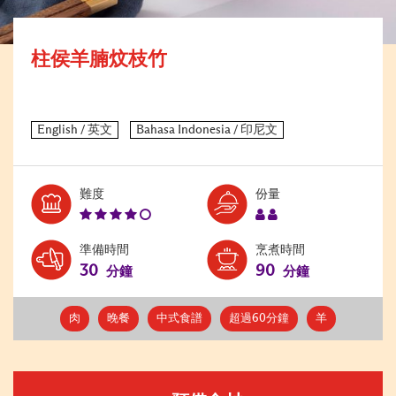
柱侯羊腩炆枝竹
Level:
Serves:
難度
份量
4
2
準備時間
烹煮時間
30
90
分鐘
分鐘
肉
晚餐
中式食譜
超過60分鐘
羊