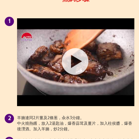
羊腩連同2片薑及2條葱，汆水3分鐘。
中火燒熱鑊，放入
2湯匙油，爆香蒜茸及薑片，加入柱侯醬，爆香
後灒酒。
加入羊腩，炒
2分鐘。