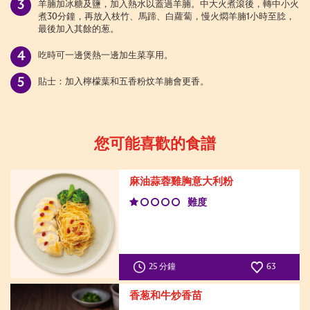
羊腩加冰糖及鹽，加入熱水以蓋過羊腩。中大火煮滾後，轉中小火
煮
30分鐘，再放入枝竹、馬蹄、白蘿蔔，慢火燜羊腩1小時至腍，
最後加入其餘的葱。
吃時可一邊煲熱一邊加生菜享用
。
貼士：加入檸檬葉和五香粉炆羊腩會更香。
您可能喜歡的食譜
麻油蒜蓉雞胸意大利粉
難度
25 分鐘
63
香葱和牛炒香苗