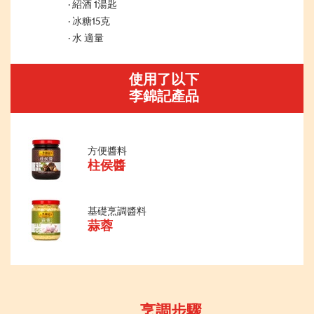
紹酒 1湯匙
冰糖15克
水 適量
使用了以下
李錦記產品
方便醬料
柱侯醬
基礎烹調醬料
蒜蓉
烹調步驟