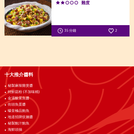
難度
35 分鐘
2
十大推介醬料
秘製麻辣雞煲醬
特鮮菇粉 (不加味精)
金湯酸菜魚醬
街頭魚蛋醬
蠔皇極品鮑魚
地道招牌炆腩醬
秘製鮑汁鮑魚
海鮮頭抽