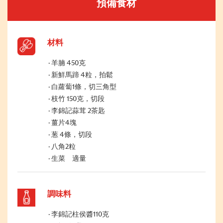
預備食材
材料
羊腩 450克
新鮮馬蹄 4粒，拍鬆
白蘿蔔1條，切三角型
枝竹 150克，切段
李錦記蒜茸 2茶匙
薑片4塊
葱 4條，切段
八角2粒
生菜 適量
調味料
李錦記柱侯醬110克