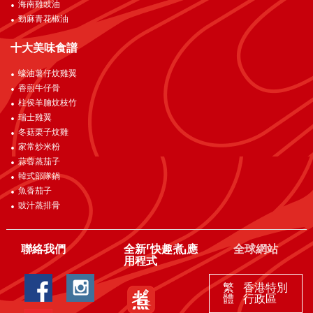
海南雞豉油
勁麻青花椒油
十大美味食譜
蠔油薯仔炆雞翼
香煎牛仔骨
柱侯羊腩炆枝竹
瑞士雞翼
冬菇栗子炆雞
家常炒米粉
蒜蓉蒸茄子
韓式部隊鍋
魚香茄子
豉汁蒸排骨
聯絡我們
全新「快趣煮」應
全球網站
用程式
繁
香港特別
體
行政區