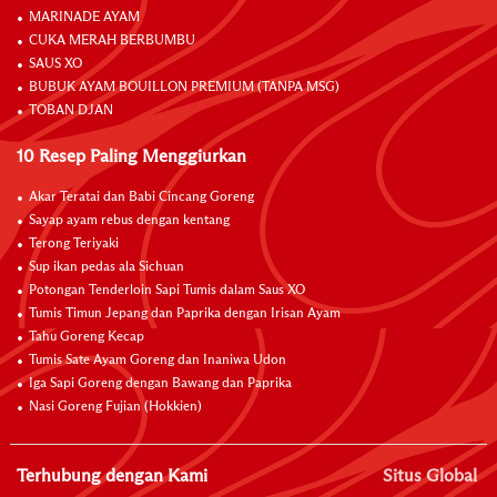
MARINADE AYAM
CUKA MERAH BERBUMBU
SAUS XO
BUBUK AYAM BOUILLON PREMIUM (TANPA MSG)
TOBAN DJAN
10 Resep Paling Menggiurkan
Akar Teratai dan Babi Cincang Goreng
Sayap ayam rebus dengan kentang
Terong Teriyaki
Sup ikan pedas ala Sichuan
Potongan Tenderloin Sapi Tumis dalam Saus XO
Tumis Timun Jepang dan Paprika dengan Irisan Ayam
Tahu Goreng Kecap
Tumis Sate Ayam Goreng dan Inaniwa Udon
Iga Sapi Goreng dengan Bawang dan Paprika
Nasi Goreng Fujian (Hokkien)
Terhubung dengan Kami
Situs Global