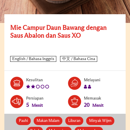
Mie Campur Daun Bawang dengan
Saus Abalon dan Saus XO
Level:
Serves:
Kesulitan
Melayani
2
2
Persiapan
Memasak
5
20
Menit
Menit
Pauhi
Makan Malam
Liburan
Minyak Wijen