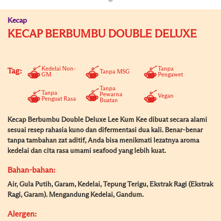
Kecap
KECAP BERBUMBU DOUBLE DELUXE
Kedelai Non-
Tanpa
Tag:
Tanpa MSG
GM
Pengawet
Tanpa
Tanpa
Pewarna
Vegan
Penguat Rasa
Buatan
Kecap Berbumbu Double Deluxe Lee Kum Kee dibuat secara alami
sesuai resep rahasia kuno dan difermentasi dua kali. Benar-benar
tanpa tambahan zat aditif, Anda bisa menikmati lezatnya aroma
kedelai dan cita rasa umami seafood yang lebih kuat.
Bahan-bahan:
Air, Gula Putih, Garam, Kedelai, Tepung Terigu, Ekstrak Ragi (Ekstrak
Ragi, Garam). Mengandung Kedelai, Gandum.
Alergen: