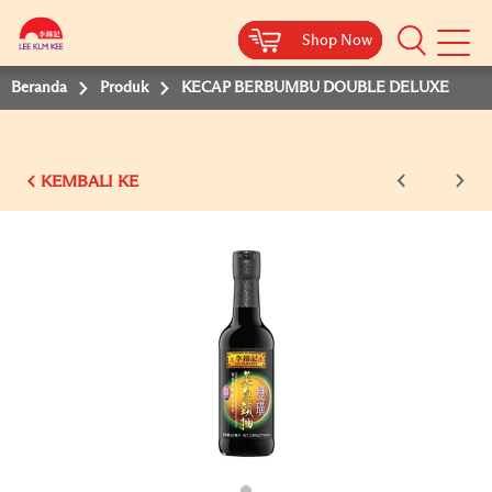
Shop Now
Shop Now
Shop Now
Shop Now
Beranda
Produk
KECAP BERBUMBU DOUBLE DELUXE
KEMBALI KE