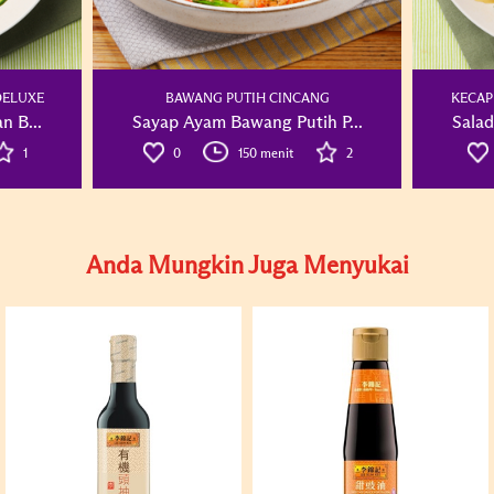
DELUXE
BAWANG PUTIH CINCANG
KECAP
n B...
Sayap Ayam Bawang Putih P...
Salad
1
0
150 menit
2
Anda Mungkin Juga Menyukai