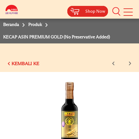
Shop Now
Shop Now
Shop Now
Shop Now
Shop Now
Beranda
Produk
KECAP ASIN PREMIUM GOLD (No Preservative Added)
KEMBALI KE