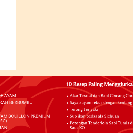
10 Resep Paling Menggiurk
E AYAM
Akar Teratai dan Babi Cincang Go
RAH BERBUMBU
Sayap ayam rebus dengan kentang
Terong Teriyaki
YAM BOUILLON PREMIUM
Sup ikan pedas ala Sichuan
SG)
Potongan Tenderloin Sapi Tumis 
JAN
Saus XO