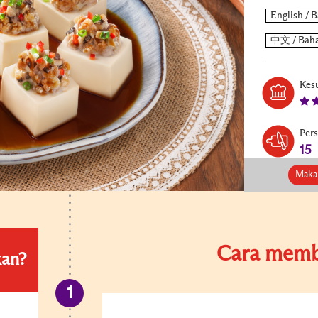
Kesu
Per
15
Maka
Cara memb
kan?