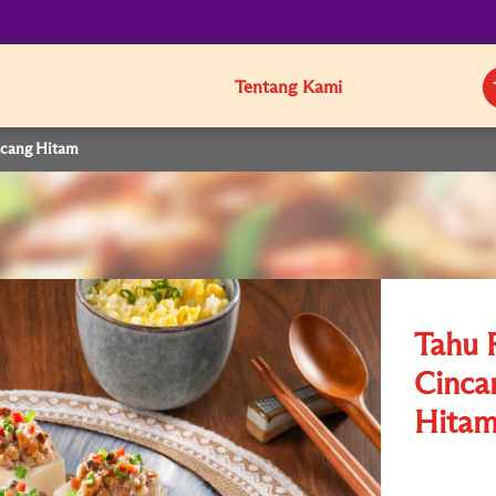
Tentang Kami
acang Hitam
Tahu 
Cinca
Hita