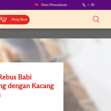
Situs Perusahaan
ID
Shop Now
Rebus Babi
ng dengan Kacang
m