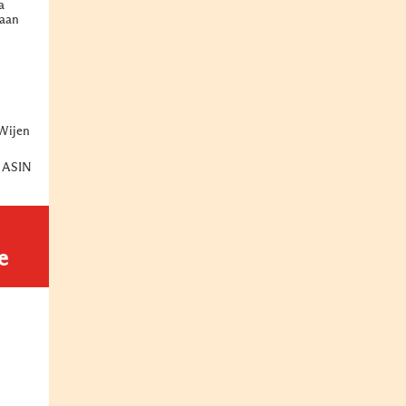
a
aan
Wijen
 ASIN
e