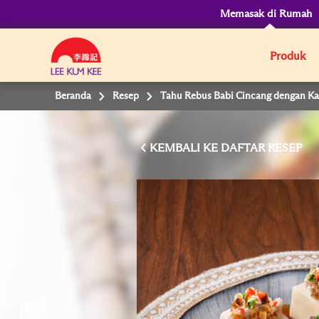
Memasak di Rumah
Produk
Beranda
Resep
Tahu Rebus Babi Cincang dengan K
KEMBALI