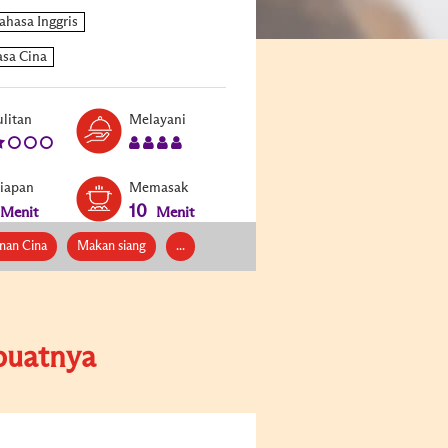
Level:
Serves:
litan
Melayani
2
4
siapan
Memasak
10
Menit
Menit
nan Cina
Makan siang
...
uatnya