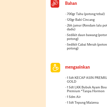
Bahan
700gr Tahu (potong tebal)
120gr Babi Cincang
2bh jamur (Rendam lalu po
dadu)
Sedikit daun bawang (poto
potong)
Sedikit Cabai Merah (poto
potong)
mengasinkan
1 Sdt KECAP ASIN PREMI
GOLD
1 Sdt LKK Bubuk Ayam Bou
Premium *Tanpa Hormon
1 Sdm Air
1 Sdt Tepung Maizena