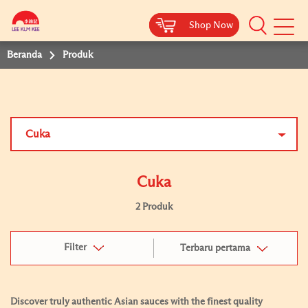
Shop Now
Shop Now
Beranda
Produk
Cuka
Cuka
2 Produk
Filter
Terbaru pertama
Discover truly authentic Asian sauces with the finest quality