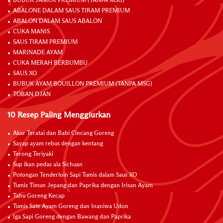
BUBUK JAMUR PREMIUM (TANPA MSG)
ABALONE DALAM SAUS TIRAM PREMIUM
ABALON DALAM SAUS ABALON
CUKA MANIS
SAUS TIRAM PREMIUM
MARINADE AYAM
CUKA MERAH BERBUMBU
SAUS XO
BUBUK AYAM BOUILLON PREMIUM (TANPA MSG)
TOBAN DJAN
10 Resep Paling Menggiurkan
Akar Teratai dan Babi Cincang Goreng
Sayap ayam rebus dengan kentang
Terong Teriyaki
Sup ikan pedas ala Sichuan
Potongan Tenderloin Sapi Tumis dalam Saus XO
Tumis Timun Jepang dan Paprika dengan Irisan Ayam
Tahu Goreng Kecap
Tumis Sate Ayam Goreng dan Inaniwa Udon
Iga Sapi Goreng dengan Bawang dan Paprika