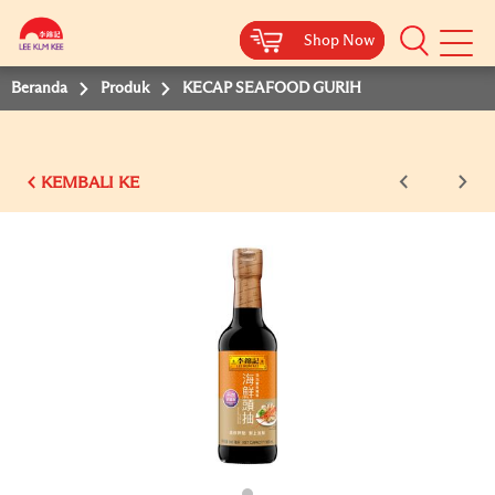
Shop Now
Shop Now
Shop Now
Beranda
Produk
KECAP SEAFOOD GURIH
KEMBALI KE