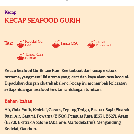
Kecap
KECAP SEAFOOD GURIH
Kedelai Non-
Tanpa
Tag:
Tanpa MSG
GM
Pengawet
Tanpa Rasa
Buatan
Kecap Seafood Gurih Lee Kum Kee terbuat dari kecap ekstrak
pertama, yang memiliki aroma yang lezat dan kaya akan rasa kedelai.
Dipadukan dengan ekstrak abalone, kecap ini menambah kelezatan
setiap hidangan seafood terutama hidangan tumisan.
Bahan-bahan:
Air, Gula Putih, Kedelai, Garam, Tepung Terigu, Ekstrak Ragi (Ekstrak
Ragi, Air, Garam), Pewarna (E150a), Penguat Rasa (E631, E627), Asam
(E270), Ekstrak Abalone (Abalone, Maltodekstrin). Mengandung
Kedelai, Gandum.