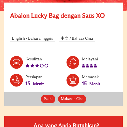
Abalon Lucky Bag dengan Saus XO
Level:
Serves:
Kesulitan
Melayani
3
4
Persiapan
Memasak
15
15
Menit
Menit
Pauhi
Makanan Cina
Apa yang Anda Butuhkan?