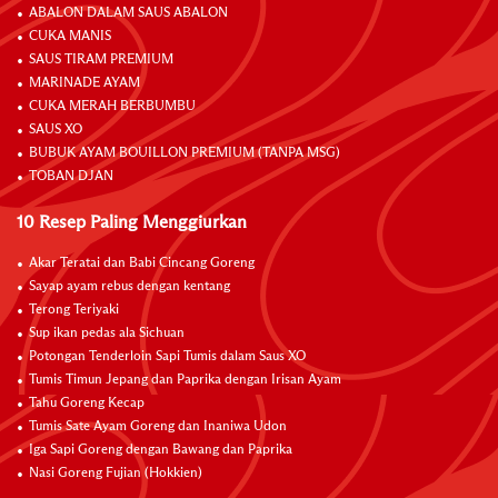
ABALON DALAM SAUS ABALON
CUKA MANIS
SAUS TIRAM PREMIUM
MARINADE AYAM
CUKA MERAH BERBUMBU
SAUS XO
BUBUK AYAM BOUILLON PREMIUM (TANPA MSG)
TOBAN DJAN
10 Resep Paling Menggiurkan
Akar Teratai dan Babi Cincang Goreng
Sayap ayam rebus dengan kentang
Terong Teriyaki
Sup ikan pedas ala Sichuan
Potongan Tenderloin Sapi Tumis dalam Saus XO
Tumis Timun Jepang dan Paprika dengan Irisan Ayam
Tahu Goreng Kecap
Tumis Sate Ayam Goreng dan Inaniwa Udon
Iga Sapi Goreng dengan Bawang dan Paprika
Nasi Goreng Fujian (Hokkien)