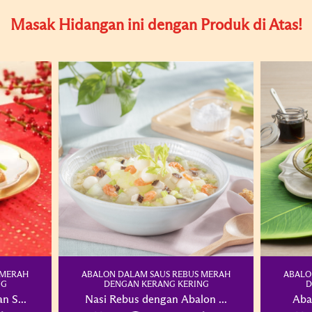
Masak Hidangan ini dengan Produk di Atas!
 MERAH
ABALON DALAM SAUS REBUS MERAH
ABALO
NG
DENGAN KERANG KERING
D
n S...
Nasi Rebus dengan Abalon ...
Aba