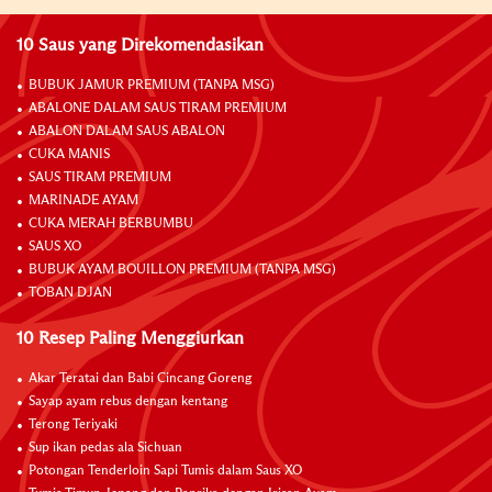
10 Saus yang Direkomendasikan
BUBUK JAMUR PREMIUM (TANPA MSG)
ABALONE DALAM SAUS TIRAM PREMIUM
ABALON DALAM SAUS ABALON
CUKA MANIS
SAUS TIRAM PREMIUM
MARINADE AYAM
CUKA MERAH BERBUMBU
SAUS XO
BUBUK AYAM BOUILLON PREMIUM (TANPA MSG)
TOBAN DJAN
10 Resep Paling Menggiurkan
Akar Teratai dan Babi Cincang Goreng
Sayap ayam rebus dengan kentang
Terong Teriyaki
Sup ikan pedas ala Sichuan
Potongan Tenderloin Sapi Tumis dalam Saus XO