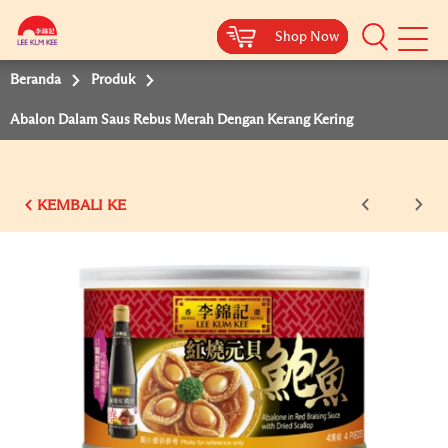
Shop Now
Shop Now
Shop Now
Shop Now
Shop Now
Beranda
Produk
Abalon Dalam Saus Rebus Merah Dengan Kerang Kering
KEMBALI KE