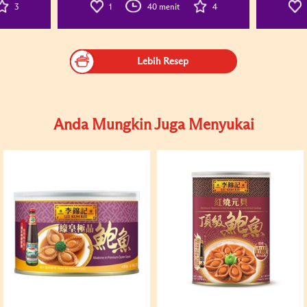
3
1
40 menit
4
Lebih Resep
Anda Mungkin Juga Menyukai