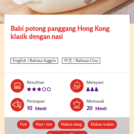
Babi potong panggang Hong Kong
klasik dengan nasi
Level:
Serves:
Kesulitan
Melayani
3
3
Persiapan
Memasak
10
20
Menit
Menit
Fusi
Nasi / mie
Makan siang
Makan malam