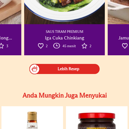
SAUS TIRAM PREMIUM
ong...
Iga Cuka Chinkiang
Jamur
3
2
45 menit
2
Lebih Resep
Anda Mungkin Juga Menyukai