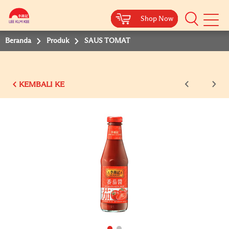
Shop Now
Shop Now
Shop Now
Shop Now
Shop Now
Beranda
Produk
SAUS TOMAT
KEMBALI KE