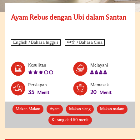
Ayam Rebus dengan Ubi dalam Santan
Level:
Serves:
Kesulitan
Melayani
3
4
Persiapan
Memasak
35
20
Menit
Menit
Makan Malam
Ayam
Makan siang
Makan malam
Kurang dari 60 menit