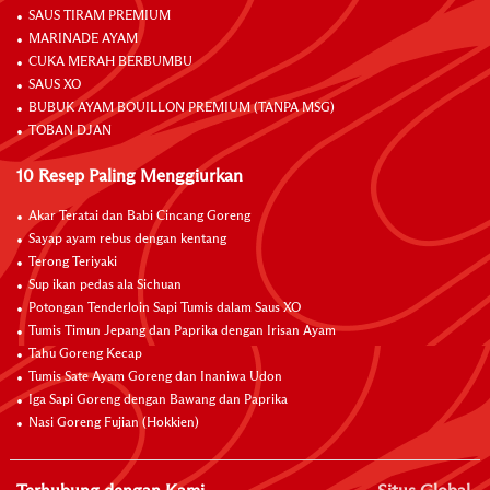
SAUS TIRAM PREMIUM
MARINADE AYAM
CUKA MERAH BERBUMBU
SAUS XO
BUBUK AYAM BOUILLON PREMIUM (TANPA MSG)
TOBAN DJAN
10 Resep Paling Menggiurkan
Akar Teratai dan Babi Cincang Goreng
Sayap ayam rebus dengan kentang
Terong Teriyaki
Sup ikan pedas ala Sichuan
Potongan Tenderloin Sapi Tumis dalam Saus XO
Tumis Timun Jepang dan Paprika dengan Irisan Ayam
Tahu Goreng Kecap
Tumis Sate Ayam Goreng dan Inaniwa Udon
Iga Sapi Goreng dengan Bawang dan Paprika
Nasi Goreng Fujian (Hokkien)