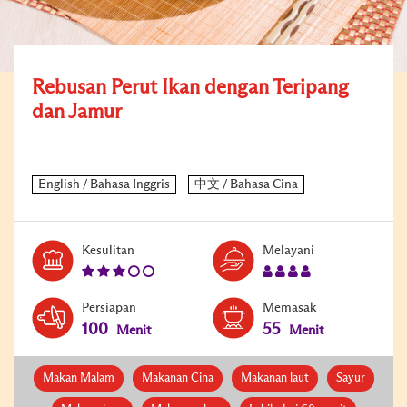
Rebusan Perut Ikan dengan Teripang
dan Jamur
Level:
Serves:
Kesulitan
Melayani
3
4
Persiapan
Memasak
100
55
Menit
Menit
Makan Malam
Makanan Cina
Makanan laut
Sayur