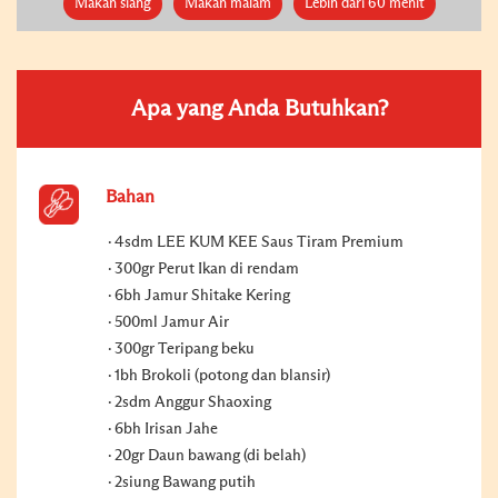
Makan siang
Makan malam
Lebih dari 60 menit
Apa yang Anda Butuhkan?
Bahan
4sdm LEE KUM KEE Saus Tiram Premium
300gr Perut Ikan di rendam
6bh Jamur Shitake Kering
500ml Jamur Air
300gr Teripang beku
1bh Brokoli (potong dan blansir)
2sdm Anggur Shaoxing
6bh Irisan Jahe
20gr Daun bawang (di belah)
2siung Bawang putih