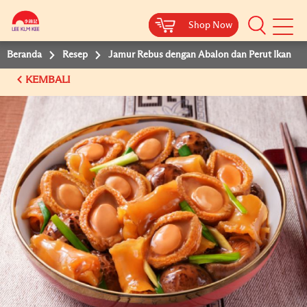
Shop Now
Shop Now
Beranda
Resep
Jamur Rebus dengan Abalon dan Perut Ikan
KEMBALI