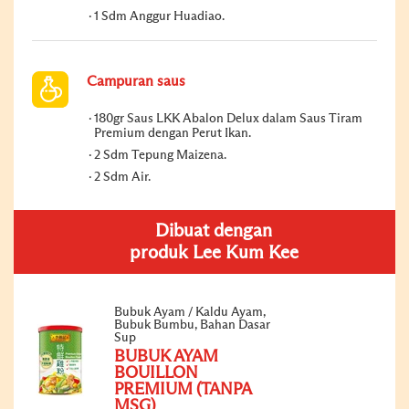
1 Sdm Anggur Huadiao.
Campuran saus
180gr Saus LKK Abalon Delux dalam Saus Tiram
Premium dengan Perut Ikan.
2 Sdm Tepung Maizena.
2 Sdm Air.
Dibuat dengan
produk Lee Kum Kee
Bubuk Ayam / Kaldu Ayam,
Bubuk Bumbu, Bahan Dasar
Sup
BUBUK AYAM
BOUILLON
PREMIUM (TANPA
MSG)