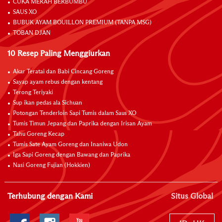
CUKA MERAH BERBUMBU
SAUS XO
BUBUK AYAM BOUILLON PREMIUM (TANPA MSG)
TOBAN DJAN
10 Resep Paling Menggiurkan
Akar Teratai dan Babi Cincang Goreng
Sayap ayam rebus dengan kentang
Terong Teriyaki
Sup ikan pedas ala Sichuan
Potongan Tenderloin Sapi Tumis dalam Saus XO
Tumis Timun Jepang dan Paprika dengan Irisan Ayam
Tahu Goreng Kecap
Tumis Sate Ayam Goreng dan Inaniwa Udon
Iga Sapi Goreng dengan Bawang dan Paprika
Nasi Goreng Fujian (Hokkien)
Terhubung dengan Kami
Situs Global