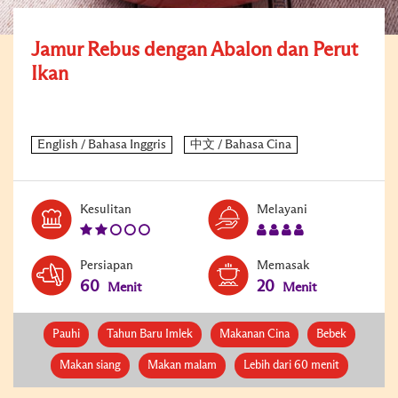
Jamur Rebus dengan Abalon dan Perut
Ikan
Level:
Serves:
Kesulitan
Melayani
2
4
Persiapan
Memasak
60
20
Menit
Menit
Pauhi
Tahun Baru Imlek
Makanan Cina
Bebek
Makan siang
Makan malam
Lebih dari 60 menit