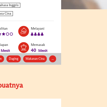
Level:
Serves:
litan
Melayani
3
4
siapan
Memasak
40
Menit
Menit
m
Daging
Makanan Cina
...
uatnya