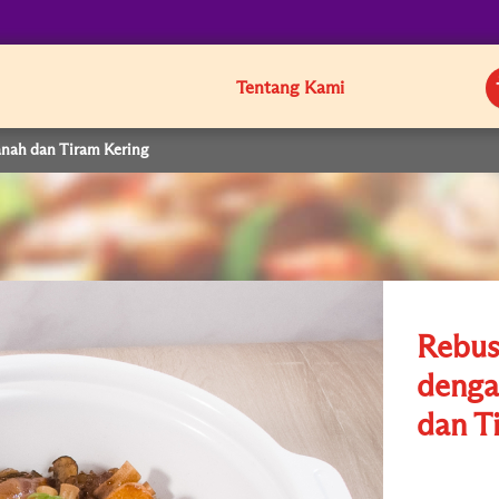
Tentang Kami
anah dan Tiram Kering
Rebus
denga
dan T