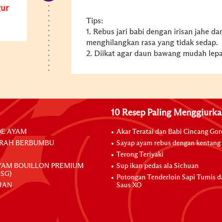
ur
Tips:
1. Rebus jari babi dengan irisan jahe
menghilangkan rasa yang tidak sedap.
2. Diikat agar daun bawang mudah lepas
10 Resep Paling Menggiurk
E AYAM
Akar Teratai dan Babi Cincang Go
RAH BERBUMBU
Sayap ayam rebus dengan kentang
Terong Teriyaki
YAM BOUILLON PREMIUM
Sup ikan pedas ala Sichuan
SG)
Potongan Tenderloin Sapi Tumis 
JAN
Saus XO