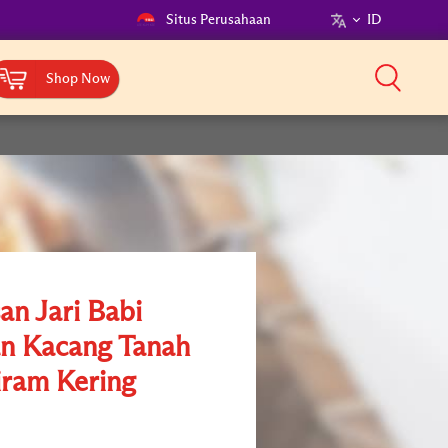
Situs Perusahaan
ID
Shop Now
an Jari Babi
n Kacang Tanah
iram Kering