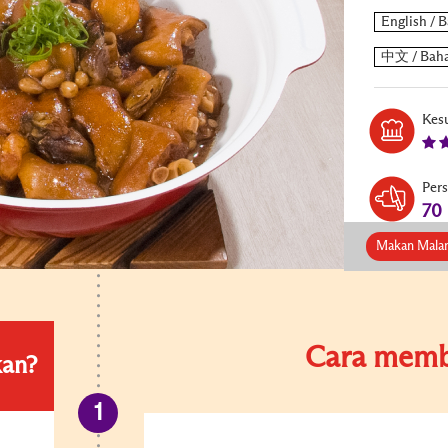
Kesu
Per
70
Makan Mala
Cara memb
kan?