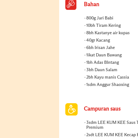
Bahan
800g Jari Babi
10bh Tiram Kering
8bh Kastanye air kupas
40gr Kacang
6bh Irisan Jahe
1ikat Daun Bawang
1bh Adas BIntang
3bh Daun Salam
2bh Kayu manis Cassia
1sdm Anggur Shaoxing
Campuran saus
3sdm LEE KUM KEE Saus 
Premium
2sdt LEE KUM KEE Kecap 