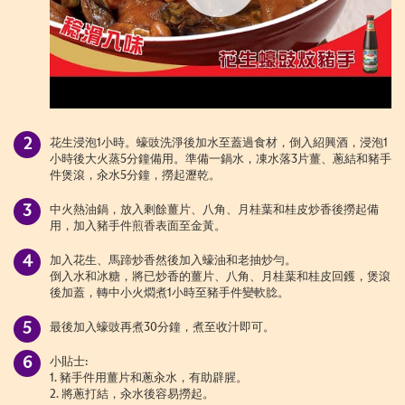
花生浸泡1小時。蠔豉洗淨後加水至蓋過食材，倒入紹興酒，浸泡1
小時後大火蒸5分鐘備用。準備一鍋水，凍水落3片薑、蔥結和豬手
件煲滾，汆水5分鐘，撈起瀝乾。
中火熱油鍋，放入剩餘薑片、八角、月桂葉和桂皮炒香後撈起備
用，加入豬手件煎香表面至金黃。
加入花生、馬蹄炒香然後加入蠔油和老抽炒勻。
倒入水和冰糖，將已炒香的薑片、八角、月桂葉和桂皮回鑊，煲滾
後加蓋，轉中小火燜煮1小時至豬手件變軟腍。
最後加入蠔豉再煮30分鐘，煮至收汁即可。
小貼士:
1. 豬手件用薑片和蔥汆水，有助辟腥。
2. 將蔥打結，汆水後容易撈起。