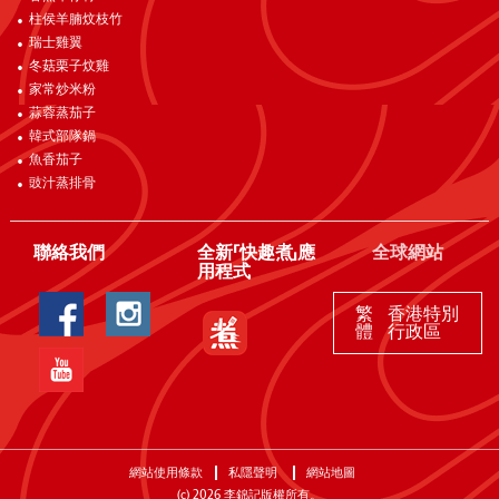
柱侯羊腩炆枝竹
瑞士雞翼
冬菇栗子炆雞
家常炒米粉
蒜蓉蒸茄子
韓式部隊鍋
魚香茄子
豉汁蒸排骨
聯絡我們
全新「快趣煮」應
全球網站
用程式
繁
香港特別
體
行政區
網站使用條款
私隱聲明
網站地圖
(c)
2026
李錦記版權所有。