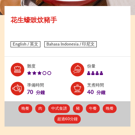
花生蠔豉炆豬手
Level:
Serves:
難度
份量
3
4
準備時間
烹煮時間
70
40
分鐘
分鐘
晚餐
肉
中式食譜
豬
午餐
晚餐
超過60分鐘