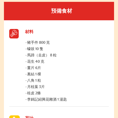
預備食材
材料
豬手件 800 克
蠔豉 10 隻
馬蹄（去皮） 8 粒
花生 40 克
薑片 6片
蔥結 1 棵
八角 1 粒
月桂葉 3片
桂皮 2條
李錦記紹興花雕酒 1 湯匙