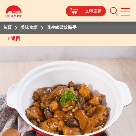
立即選購
立即選購
立即選購
立即選購
Mobile
Menu
首頁
美味食譜
花生蠔豉炆豬手
返回