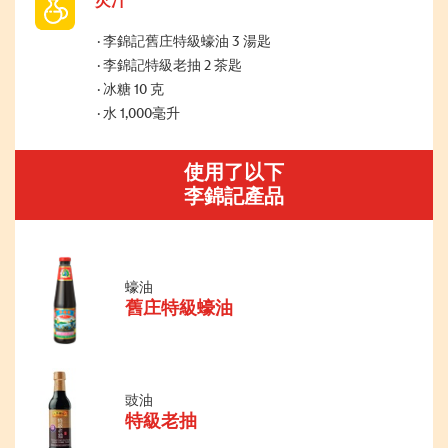
芡汁
李錦記舊庄特級蠔油 3 湯匙
李錦記特級老抽 2 茶匙
冰糖 10 克
水 1,000毫升
使用了以下
李錦記產品
蠔油
舊庄特級蠔油
豉油
特級老抽