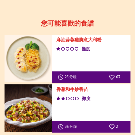
您可能喜歡的食譜
麻油蒜蓉雞胸意大利粉
難度
25 分鐘
63
香葱和牛炒香苗
難度
35 分鐘
2