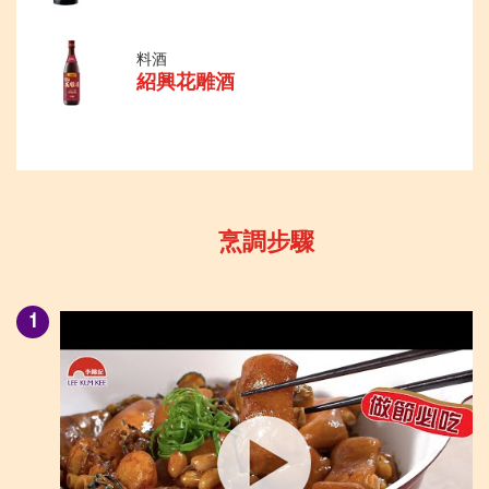
料酒
紹興花雕酒
烹調步驟