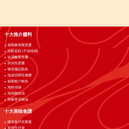
十大推介醬料
秘製麻辣雞煲醬
特鮮菇粉 (不加味精)
金湯酸菜魚醬
街頭魚蛋醬
蠔皇極品鮑魚
地道招牌炆腩醬
秘製鮑汁鮑魚
海鮮頭抽
海南雞豉油
勁麻青花椒油
十大美味食譜
蠔油薯仔炆雞翼
香煎牛仔骨