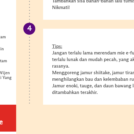
Tambahkan sisa bahan-bahan lalu tumi
Nikmati!
ram
Tips:
in
Jangan terlalu lama merendam mie e-fu,
terlalu lunak dan mudah pecah, yang 
itam
rasanya.
Menggoreng jamur shiitake, jamur tira
Wijen
i Yang
menghilangkan bau dan kelembaban r
Jamur enoki, tauge, dan daun bawang l
ditambahkan terakhir.
e