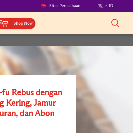
Situs Perusahaan
ID
Shop Now
-fu Rebus dengan
g Kering, Jamur
ran, dan Abon