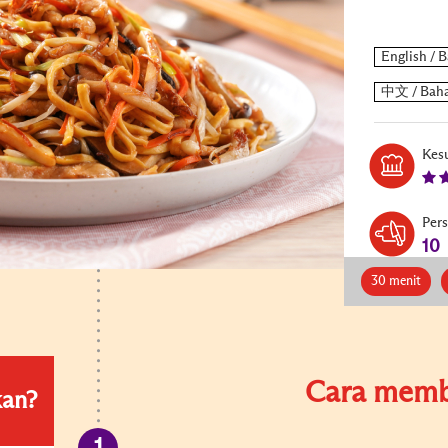
Kesu
Per
10
30 menit
Cara memb
kan?