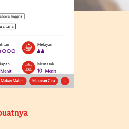
Level:
Serves:
litan
Melayani
2
2
siapan
Memasak
10
Menit
Menit
Makan Malam
Makanan Cina
...
uatnya