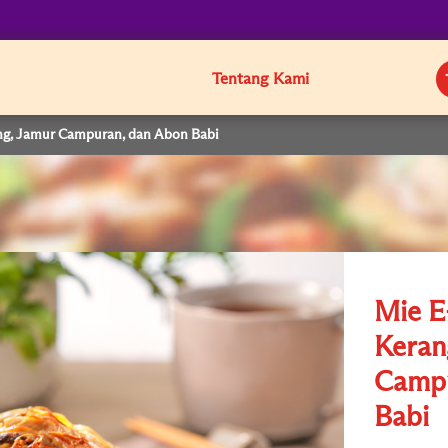
Tentang Kami
ng, Jamur Campuran, dan Abon Babi
Mie E
Keran
Campu
Babi