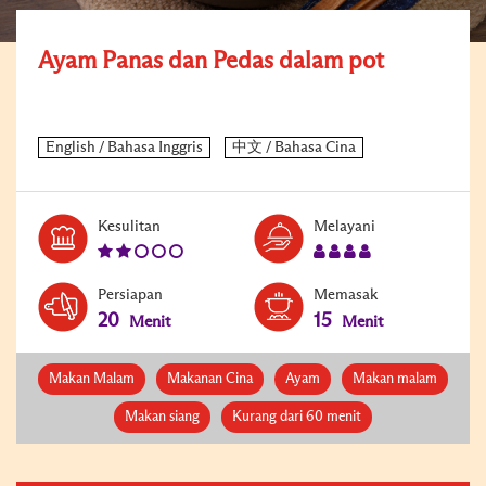
Ayam Panas dan Pedas dalam pot
Level:
Serves:
Kesulitan
Melayani
2
4
Persiapan
Memasak
20
15
Menit
Menit
Makan Malam
Makanan Cina
Ayam
Makan malam
Makan siang
Kurang dari 60 menit