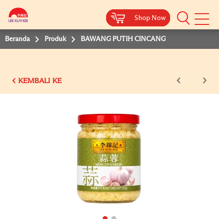
Shop Now
Shop Now
Shop Now
Shop Now
Shop Now
Beranda
Produk
BAWANG PUTIH CINCANG
KEMBALI KE