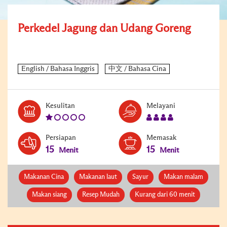
Perkedel Jagung dan Udang Goreng
Level:
Serves:
Kesulitan
Melayani
1
4
Persiapan
Memasak
15
15
Menit
Menit
Makanan Cina
Makanan laut
Sayur
Makan malam
Makan siang
Resep Mudah
Kurang dari 60 menit