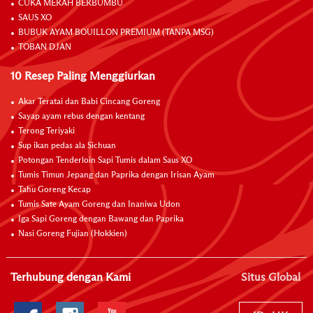
CUKA MERAH BERBUMBU
SAUS XO
BUBUK AYAM BOUILLON PREMIUM (TANPA MSG)
TOBAN DJAN
10 Resep Paling Menggiurkan
Akar Teratai dan Babi Cincang Goreng
Sayap ayam rebus dengan kentang
Terong Teriyaki
Sup ikan pedas ala Sichuan
Potongan Tenderloin Sapi Tumis dalam Saus XO
Tumis Timun Jepang dan Paprika dengan Irisan Ayam
Tahu Goreng Kecap
Tumis Sate Ayam Goreng dan Inaniwa Udon
Iga Sapi Goreng dengan Bawang dan Paprika
Nasi Goreng Fujian (Hokkien)
Terhubung dengan Kami
Situs Global