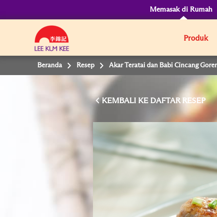
Memasak di Rumah
Produk
Beranda
Resep
Akar Teratai dan Babi Cincang Gore
KEMBALI