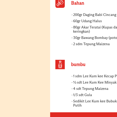
Bahan
200gr Daging Babi Cincang
60gr Udang Halus
80gr Akar Teratai (Kupas d
keringkan)
30gr Bawang Bombay (poto
2 sdm Tepung Maizena
bumbu
1 sdm Lee Kum kee Kecap 
½ sdt Lee Kum Kee Minyak
4 sdt Tepung Maizena
1/3 sdt Gula
Sedikit Lee Kum kee Bubuk
Putih