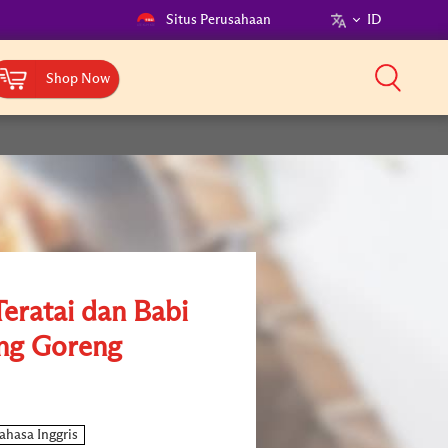
Situs Perusahaan
ID
Shop Now
Teratai dan Babi
ng Goreng