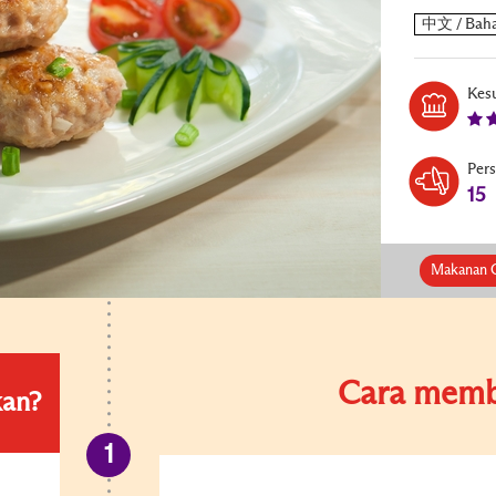
Kesu
Per
15
Makanan C
Cara memb
kan?