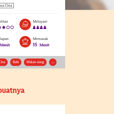
Level:
Serves:
litan
Melayani
3
4
siapan
Memasak
15
Menit
Menit
ina
Babi
Makan siang
...
uatnya