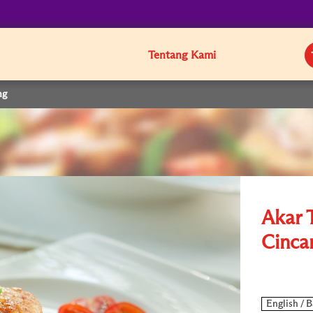
Tentang Kami
ng
Akar 
Cinca