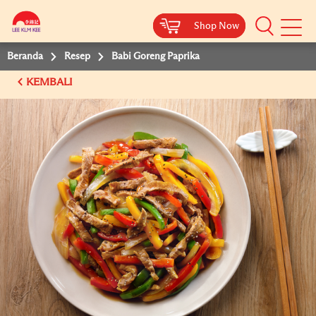
Shop Now
Shop Now
Beranda
Resep
Babi Goreng Paprika
KEMBALI