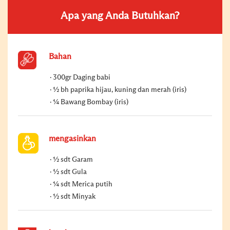
Apa yang Anda Butuhkan?
Bahan
300gr Daging babi
½ bh paprika hijau, kuning dan merah (iris)
¼ Bawang Bombay (iris)
mengasinkan
½ sdt Garam
½ sdt Gula
¼ sdt Merica putih
½ sdt Minyak