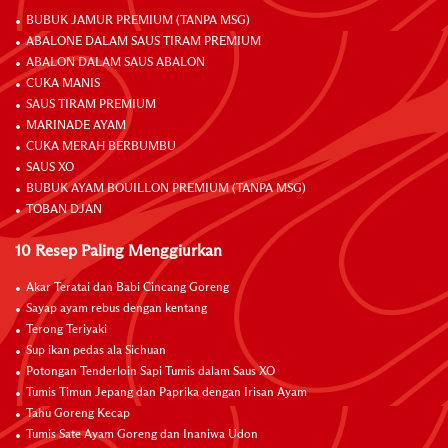
BUBUK JAMUR PREMIUM (TANPA MSG)
ABALONE DALAM SAUS TIRAM PREMIUM
ABALON DALAM SAUS ABALON
CUKA MANIS
SAUS TIRAM PREMIUM
MARINADE AYAM
CUKA MERAH BERBUMBU
SAUS XO
BUBUK AYAM BOUILLON PREMIUM (TANPA MSG)
TOBAN DJAN
10 Resep Paling Menggiurkan
Akar Teratai dan Babi Cincang Goreng
Sayap ayam rebus dengan kentang
Terong Teriyaki
Sup ikan pedas ala Sichuan
Potongan Tenderloin Sapi Tumis dalam Saus XO
Tumis Timun Jepang dan Paprika dengan Irisan Ayam
Tahu Goreng Kecap
Tumis Sate Ayam Goreng dan Inaniwa Udon