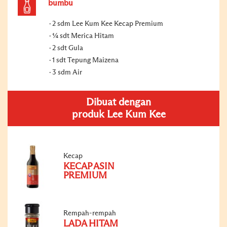
bumbu
2 sdm Lee Kum Kee Kecap Premium
¼ sdt Merica Hitam
2 sdt Gula
1 sdt Tepung Maizena
3 sdm Air
Dibuat dengan
produk Lee Kum Kee
Kecap
KECAP ASIN
PREMIUM
Rempah-rempah
LADA HITAM