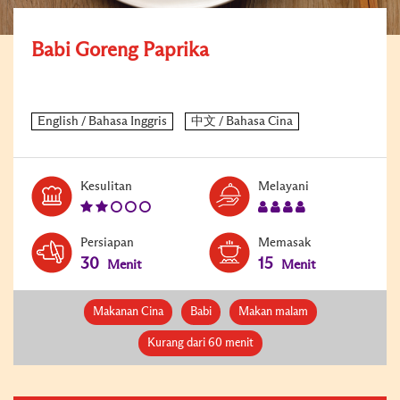
Babi Goreng Paprika
Level:
Serves:
Kesulitan
Melayani
2
4
Persiapan
Memasak
30
15
Menit
Menit
Makanan Cina
Babi
Makan malam
Kurang dari 60 menit