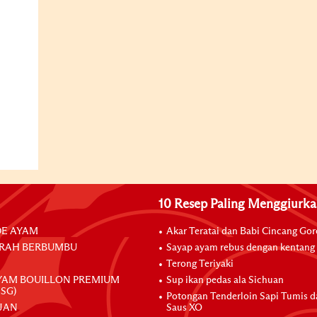
10 Resep Paling Menggiurk
E AYAM
Akar Teratai dan Babi Cincang Go
RAH BERBUMBU
Sayap ayam rebus dengan kentang
Terong Teriyaki
YAM BOUILLON PREMIUM
Sup ikan pedas ala Sichuan
SG)
Potongan Tenderloin Sapi Tumis 
JAN
Saus XO