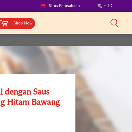
Situs Perusahaan
ID
Shop Now
li dengan Saus
g Hitam Bawang