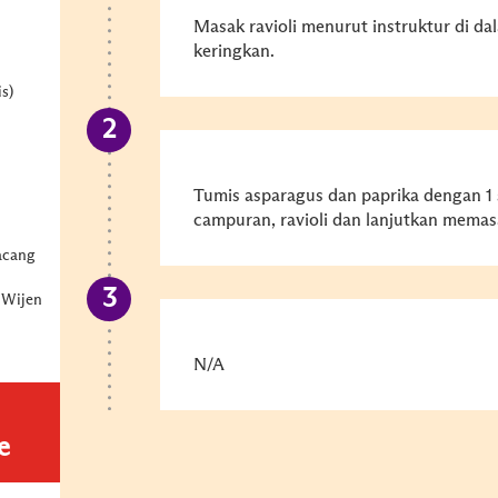
Masak ravioli menurut instruktur di da
keringkan.
s)
Tumis asparagus dan paprika dengan 1
campuran, ravioli dan lanjutkan memas
acang
 Wijen
N/A
e