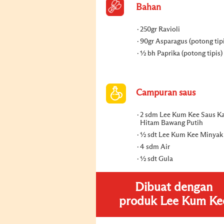
Bahan
250gr Ravioli
90gr Asparagus (potong tipi
½ bh Paprika (potong tipis)
Campuran saus
2 sdm Lee Kum Kee Saus K
Hitam Bawang Putih
½ sdt Lee Kum Kee Minyak
4 sdm Air
½ sdt Gula
Dibuat dengan
produk Lee Kum Ke