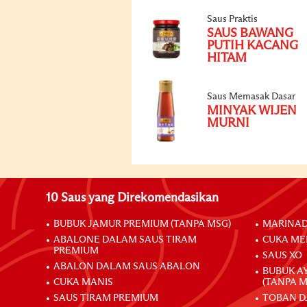
Saus Praktis
SAUS BAWANG
PUTIH KACANG
HITAM
Saus Memasak Dasar
MINYAK WIJEN
MURNI
10 Saus yang Direkomendasikan
BUBUK JAMUR PREMIUM (TANPA MSG)
MARINAD
ABALONE DALAM SAUS TIRAM
CUKA ME
PREMIUM
SAUS XO
ABALON DALAM SAUS ABALON
BUBUK A
CUKA MANIS
(TANPA M
SAUS TIRAM PREMIUM
TOBAN D