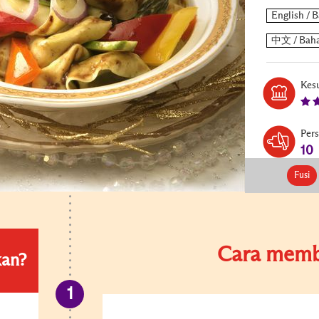
Kesu
Per
10
Fusi
Cara memb
kan?