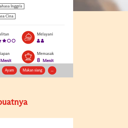
Level:
Serves:
litan
Melayani
3
2
siapan
Memasak
8
Menit
Menit
Ayam
Makan siang
...
uatnya