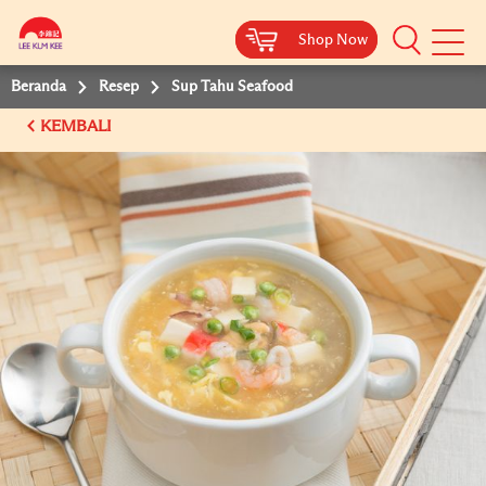
Shop Now
Shop Now
Beranda
Resep
Sup Tahu Seafood
KEMBALI