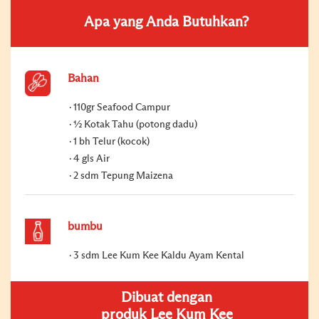
Apa yang Anda Butuhkan?
Bahan
110gr Seafood Campur
½ Kotak Tahu (potong dadu)
1 bh Telur (kocok)
4 gls Air
2 sdm Tepung Maizena
bumbu
3 sdm Lee Kum Kee Kaldu Ayam Kental
Dibuat dengan
produk Lee Kum Kee