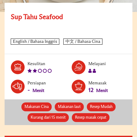
Sup Tahu Seafood
Level:
Serves:
Kesulitan
Melayani
2
2
Persiapan
Memasak
-
12
Menit
Menit
Makanan Cina
Makanan laut
Resep Mudah
Kurang dari 15 menit
Resep masak cepat